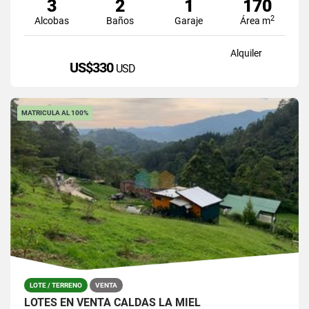
3
2
1
170
2
Alcobas
Baños
Garaje
Área m
Alquiler
US$330
USD
MATRICULA AL 100%
LOTE / TERRENO
VENTA
LOTES EN VENTA CALDAS LA MIEL