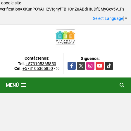
google-site-
verification=XKunPOYAHI2Vtg4yfFBHOnZuABdHtuDfQMyGcv5V_Fs
Select Language
▼
Contáctenos:
Síguenos:
Tel.
+573105365850
Facebook
X
Instagram
YouTube
TikTok
Cel.
+573105365850
-
MENÚ