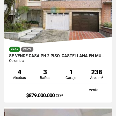
CASA
VENTA
SE VENDE CASA PH 2 PISO, CASTELLANA EN MUY BUEN ESTADO PARA VIVIR.
Colombia
4
3
1
238
2
Alcobas
Baños
Garaje
Área m
Venta
$879.000.000
COP