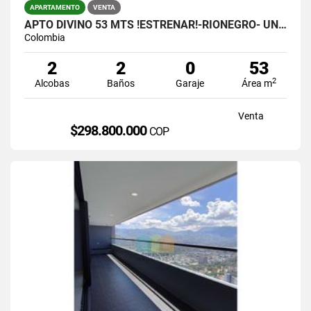
APARTAMENTO
VENTA
APTO DIVINO 53 MTS !ESTRENAR!-RIONEGRO- UNIDAD COMPLETA.- $298.800.000
Colombia
2
2
0
53
2
Alcobas
Baños
Garaje
Área m
Venta
$298.800.000
COP