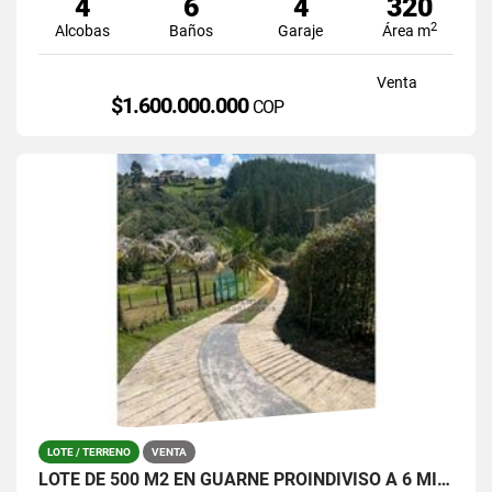
4
6
4
320
2
Alcobas
Baños
Garaje
Área m
Venta
$1.600.000.000
COP
LOTE / TERRENO
VENTA
LOTE DE 500 M2 EN GUARNE PROINDIVISO A 6 MINUTOS DE LA AUTOPISTA