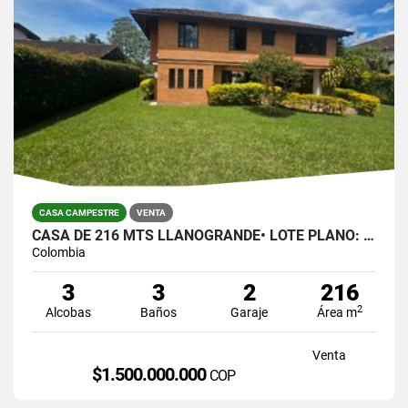
CASA CAMPESTRE
VENTA
CASA DE 216 MTS LLANOGRANDE• LOTE PLANO: 823 MTS $1.500.000.00
Colombia
3
3
2
216
2
Alcobas
Baños
Garaje
Área m
Venta
$1.500.000.000
COP