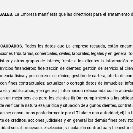
EGALES.
La Empresa manifiesta que las directrices para el Tratamiento 
ECAUDADOS.
Todos los datos que La empresa recauda, están encamina
iones tributarias, comerciales, civiles, laborales, legales y en general 
stas y otros grupos de interés; frente a los clientes la información rec
icios financieros; fidelización de clientes; gestión de servicio al cli
dencia física y por correo electrónico; gestión de cartera; oferta de co
 con fines contractuales; actualizar o corregir datos de inmuebles; inf
ales y publicitarios; y en general, información relacionada con la activid
ten un mejor servicio para los clientes iii) Dar cumplimiento a las oblig
 verificar la naturaleza jurídica y situación de algunos clientes, contrati
an ser consultados posteriormente por el Titular o una autoridad; vi) La
e de créditos, acciones judiciales y en general los demás fines previsto
idad social, procesos de selección, vinculación contractual y bienestar 