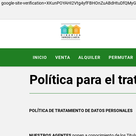
google-site-verification=XKunPOYAHI2Vtg4yfFBHOnZuABdHtuDfQMy
INICIO
VENTA
ALQUILER
PERMUTAR
Política para el t
POLÍTICA DE TRATAMIENTO DE DATOS PERSONALES
NUESTROS AGENTES
ponen a conocimiento de los Titula