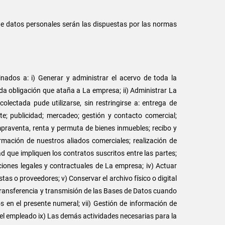
de datos personales serán las dispuestas por las normas
dos a: i) Generar y administrar el acervo de toda la
toda obligación que ataña a La empresa; ii) Administrar La
olectada pude utilizarse, sin restringirse a: entrega de
ente; publicidad; mercadeo; gestión y contacto comercial;
mpraventa, renta y permuta de bienes inmuebles; recibo y
ormación de nuestros aliados comerciales; realización de
ad que impliquen los contratos suscritos entre las partes;
aciones legales y contractuales de La empresa; iv) Actuar
stas o proveedores; v) Conservar el archivo físico o digital
 transferencia y transmisión de las Bases de Datos cuando
s en el presente numeral; vii) Gestión de información de
del empleado ix) Las demás actividades necesarias para la