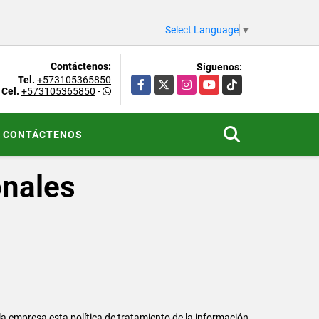
Select Language
▼
Contáctenos:
Síguenos:
Tel.
+573105365850
Facebook
X
Instagram
YouTube
TikTok
Cel.
+573105365850
-
CONTÁCTENOS
onales
a empresa esta política de tratamiento de la información,