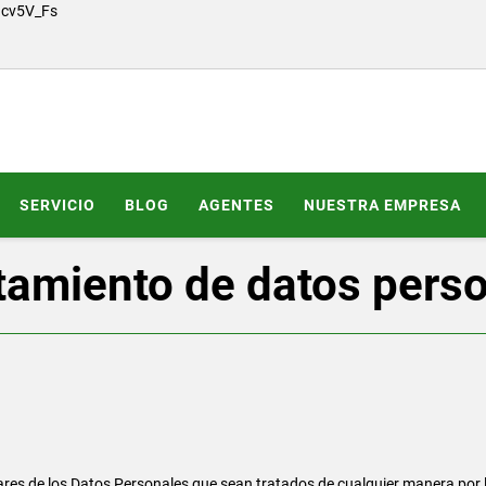
Gcv5V_Fs
SERVICIO
BLOG
AGENTES
NUESTRA EMPRESA
ratamiento de datos pers
res de los Datos Personales que sean tratados de cualquier manera por l