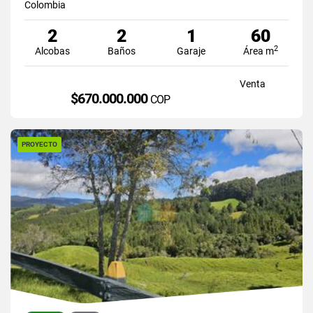
Colombia
2
2
1
60
2
Alcobas
Baños
Garaje
Área m
Venta
$670.000.000
COP
PROYECTO