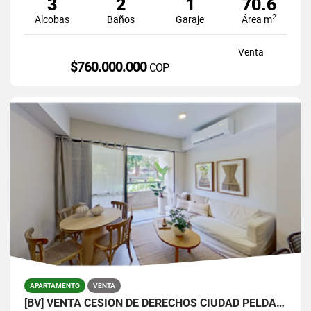
3
2
1
70.6
2
Alcobas
Baños
Garaje
Área m
Venta
$760.000.000
COP
APARTAMENTO
VENTA
[BV] VENTA CESIÓN DE DERECHOS CIUDAD PELDAR, ENVIGADO