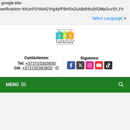
google-site-
verification=XKunPOYAHI2Vtg4yfFBHOnZuABdHtuDfQMyGcv5V_Fs
Select Language
▼
Contáctenos:
Síguenos:
Tel.
+573105365850
Facebook
X
Instagram
YouTube
TikTok
Cel.
+573105365850
-
MENÚ