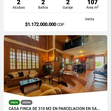
2
2
2
107
2
Alcobas
Baños
Garaje
Área m
Venta
$1.172.000.000
COP
FINCA
VENTA
CASA FINCA DE 310 M2 EN PARCELACION EN SANTA ELENA / LOTE DE 6.450 M2