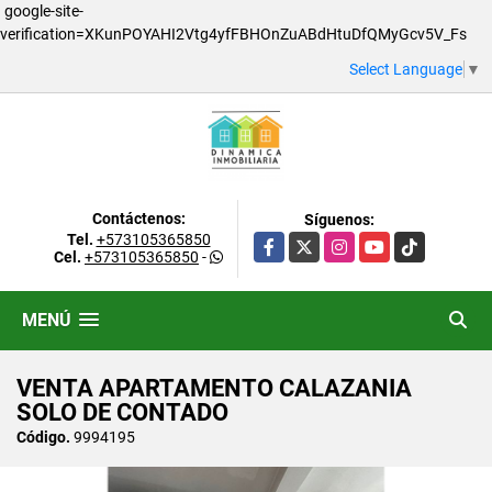
google-site-
verification=XKunPOYAHI2Vtg4yfFBHOnZuABdHtuDfQMyGcv5V_Fs
Select Language
▼
Contáctenos:
Síguenos:
Tel.
+573105365850
Facebook
X
Instagram
YouTube
TikTok
Cel.
+573105365850
-
MENÚ
VENTA APARTAMENTO CALAZANIA
SOLO DE CONTADO
Código.
9994195