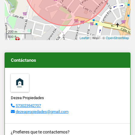
200 m
500 ft
Leaflet
| Wasi - ©
OpenStreetMap
Contáctanos
Dezea Propiedades
573023942707
dezeapropiedades@gmail.com
¿Prefieres que te contactemos?