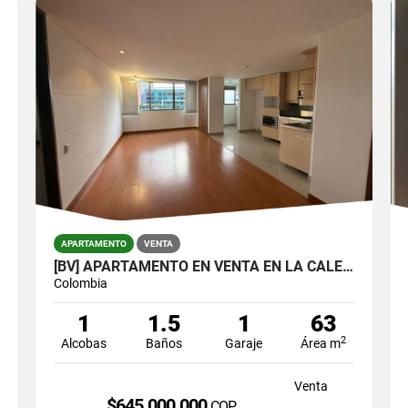
APARTAMENTO
VENTA
[BV] APARTAMENTO EN VENTA EN LA CALERA, EL POBLADO POR LA SUPERIOR
Colombia
1
1.5
1
63
2
Alcobas
Baños
Garaje
Área m
Venta
$645.000.000
COP