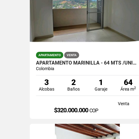
APARTAMENTO
VENTA
APARTAMENTO MARINILLA - 64 MTS /UNIDAD COMPLETA/$320.000.000
Colombia
3
2
1
64
2
Alcobas
Baños
Garaje
Área m
Venta
$320.000.000
COP