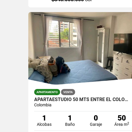
APARTAMENTO
VENTA
APARTAESTUDIO 50 MTS ENTRE EL COLOMBO Y LA PLAYA / $330.000.000
Colombia
1
1
0
50
2
Alcobas
Baño
Garaje
Área m