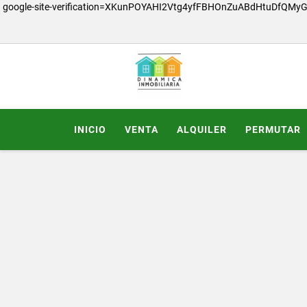
google-site-verification=XKunPOYAHI2Vtg4yfFBHOnZuABdHtuDfQMy
INICIO
VENTA
ALQUILER
PERMUTAR