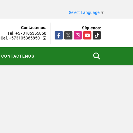
Select Language
▼
Contáctenos:
Síguenos:
Tel.
+573105365850
Facebook
X
Instagram
YouTube
TikTok
Cel.
+573105365850
-
CONTÁCTENOS