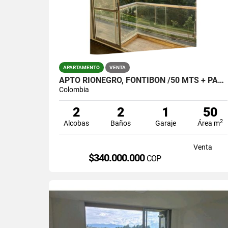
APARTAMENTO
VENTA
APTO RIONEGRO, FONTIBON /50 MTS + PARQUEADERO Y ÚTIL $340.000.000
Colombia
2
2
1
50
2
Alcobas
Baños
Garaje
Área m
Venta
$340.000.000
COP