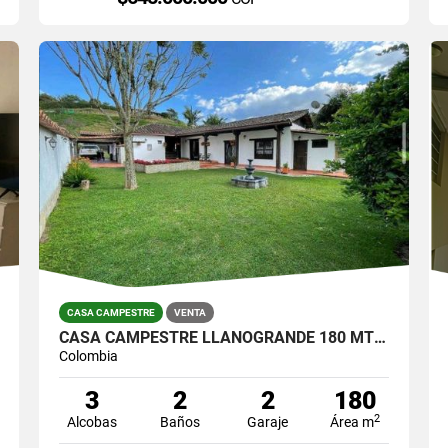
CASA CAMPESTRE
VENTA
CASA CAMPESTRE LLANOGRANDE 180 MTS / LOTE 800 MTS $1.450.000.000
Colombia
3
2
2
180
2
Alcobas
Baños
Garaje
Área m