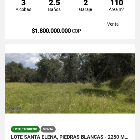
3
2.5
2
110
2
Alcobas
Baños
Garaje
Área m
Venta
$1.800.000.000
COP
LOTE / TERRENO
VENTA
LOTE SANTA ELENA, PIEDRAS BLANCAS - 2250 MTS / $380.000.0000