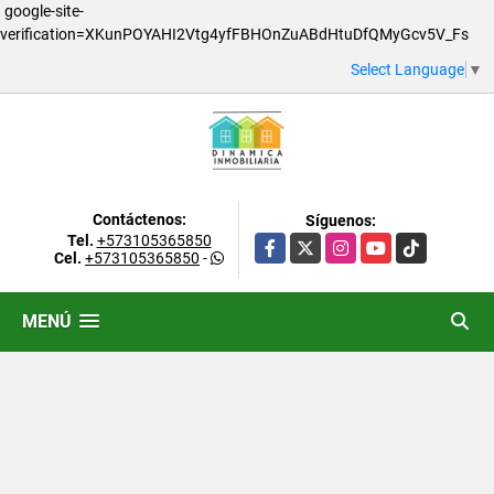
google-site-
verification=XKunPOYAHI2Vtg4yfFBHOnZuABdHtuDfQMyGcv5V_Fs
Select Language
▼
Contáctenos:
Síguenos:
Tel.
+573105365850
Facebook
X
Instagram
YouTube
TikTok
Cel.
+573105365850
-
MENÚ