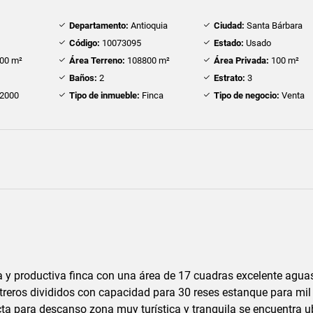
Departamento:
Antioquia
Ciudad:
Santa Bárbara
Código:
10073095
Estado:
Usado
00 m²
Área Terreno:
108800 m²
Área Privada:
100 m²
Baños:
2
Estrato:
3
2000
Tipo de inmueble:
Finca
Tipo de negocio:
Venta
 y productiva finca con una área de 17 cuadras excelente agua
treros divididos con capacidad para 30 reses estanque para mil
cta para descanso zona muy turística y tranquila se encuentra 