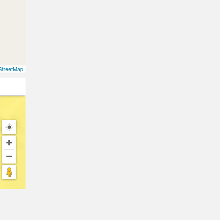
treetMap