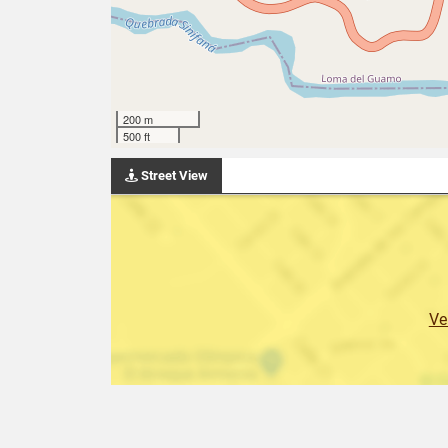
200 m
500 ft
Street View
Ve