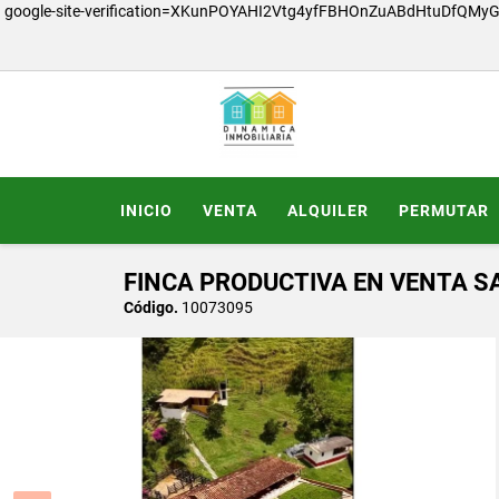
google-site-verification=XKunPOYAHI2Vtg4yfFBHOnZuABdHtuDfQMy
INICIO
VENTA
ALQUILER
PERMUTAR
FINCA PRODUCTIVA EN VENTA 
Código.
10073095