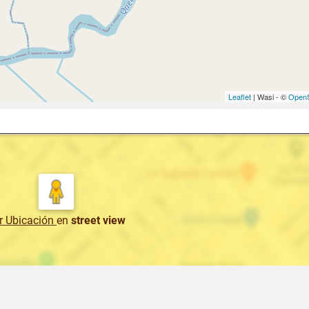
Leaflet
| Wasi - ©
OpenS
r Ubicación
en
street view