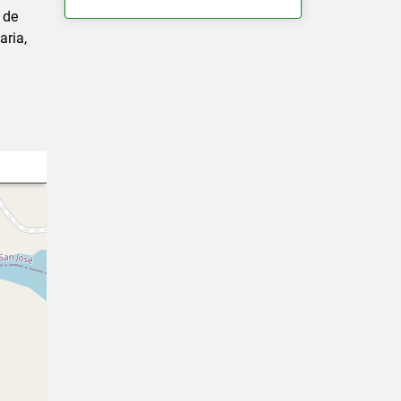
 de
aria,