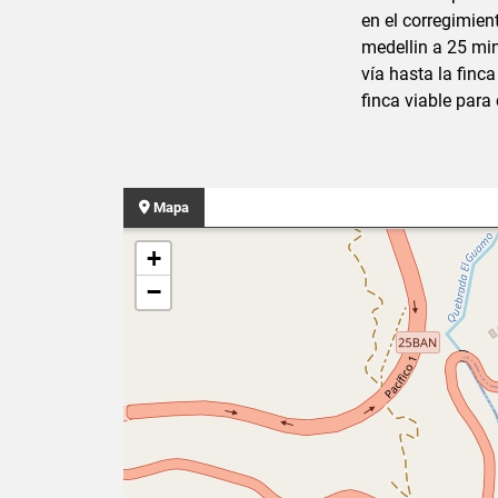
en el corregimie
medellin a 25 min
vía hasta la finca
finca viable para
Mapa
+
−