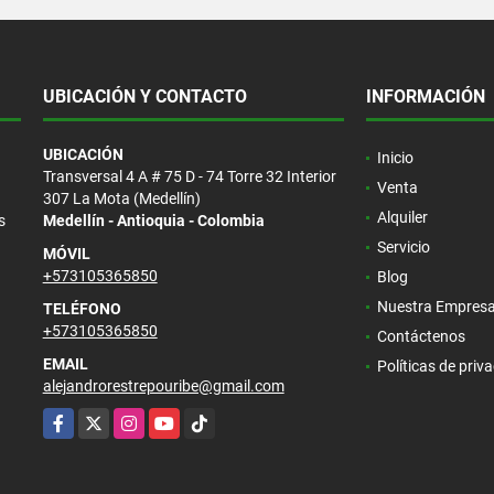
UBICACIÓN Y CONTACTO
INFORMACIÓN
UBICACIÓN
Inicio
Transversal 4 A # 75 D - 74 Torre 32 Interior
Venta
307 La Mota (Medellín)
Alquiler
s
Medellín - Antioquia - Colombia
Servicio
MÓVIL
+573105365850
Blog
Nuestra Empres
TELÉFONO
+573105365850
Contáctenos
EMAIL
Políticas de priv
alejandrorestrepouribe@gmail.com
Facebook
X
Instagram
YouTube
TikTok