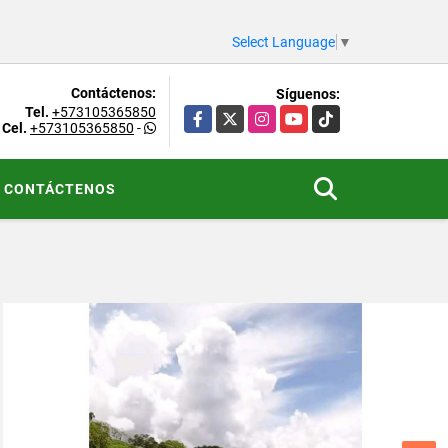
Select Language
▼
Contáctenos:
Síguenos:
Tel.
+573105365850
Facebook
X
Instagram
YouTube
TikTok
Cel.
+573105365850
-
CONTÁCTENOS