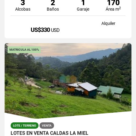
3
2
1
170
2
Alcobas
Baños
Garaje
Área m
Alquiler
US$330
USD
MATRICULA AL 100%
LOTE / TERRENO
VENTA
LOTES EN VENTA CALDAS LA MIEL