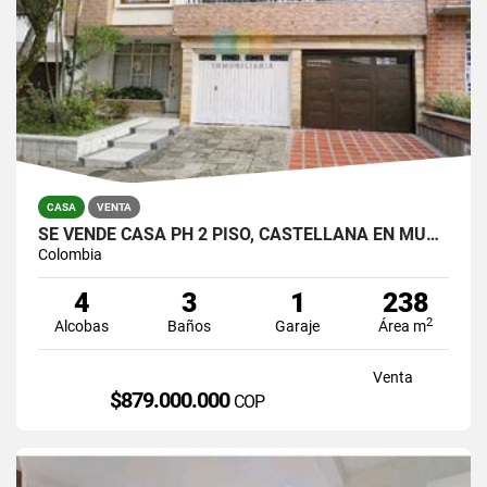
CASA
VENTA
SE VENDE CASA PH 2 PISO, CASTELLANA EN MUY BUEN ESTADO PARA VIVIR.
Colombia
4
3
1
238
2
Alcobas
Baños
Garaje
Área m
Venta
$879.000.000
COP