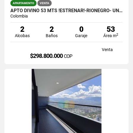
APARTAMENTO
VENTA
APTO DIVINO 53 MTS !ESTRENAR!-RIONEGRO- UNIDAD COMPLETA.- $298.800.000
Colombia
2
2
0
53
2
Alcobas
Baños
Garaje
Área m
Venta
$298.800.000
COP