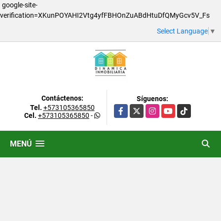
google-site-
verification=XKunPOYAHI2Vtg4yfFBHOnZuABdHtuDfQMyGcv5V_Fs
Select Language
▼
Contáctenos:
Síguenos:
Tel.
+573105365850
Facebook
X
Instagram
YouTube
TikTok
Cel.
+573105365850
-
MENÚ