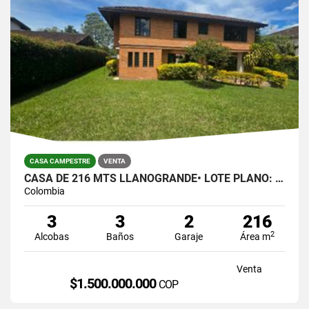
CASA CAMPESTRE
VENTA
CASA DE 216 MTS LLANOGRANDE• LOTE PLANO: 823 MTS $1.500.000.00
Colombia
3
3
2
216
2
Alcobas
Baños
Garaje
Área m
Venta
$1.500.000.000
COP