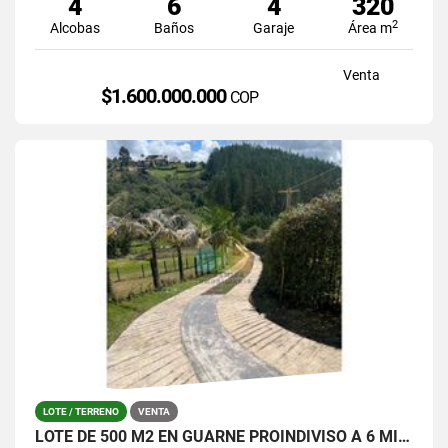
4
6
4
320
2
Alcobas
Baños
Garaje
Área m
Venta
$1.600.000.000
COP
LOTE / TERRENO
VENTA
LOTE DE 500 M2 EN GUARNE PROINDIVISO A 6 MINUTOS DE LA AUTOPISTA