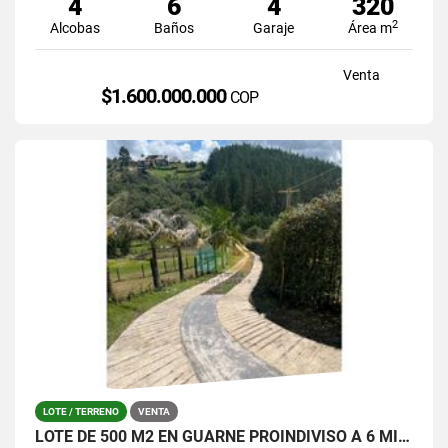
4
6
4
320
2
Alcobas
Baños
Garaje
Área m
Venta
$1.600.000.000
COP
LOTE / TERRENO
VENTA
LOTE DE 500 M2 EN GUARNE PROINDIVISO A 6 MINUTOS DE LA AUTOPISTA