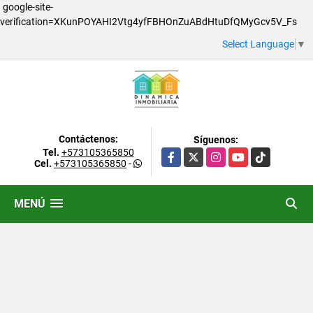
google-site-
verification=XKunPOYAHI2Vtg4yfFBHOnZuABdHtuDfQMyGcv5V_Fs
Select Language
▼
Contáctenos:
Síguenos:
Tel.
+573105365850
Facebook
X
Instagram
YouTube
TikTok
Cel.
+573105365850
-
MENÚ