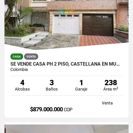
CASA
VENTA
SE VENDE CASA PH 2 PISO, CASTELLANA EN MUY BUEN ESTADO PARA VIVIR.
Colombia
4
3
1
238
2
Alcobas
Baños
Garaje
Área m
Venta
$879.000.000
COP