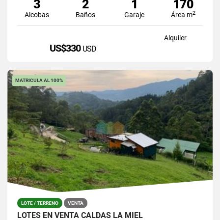
3
2
1
170
2
Alcobas
Baños
Garaje
Área m
Alquiler
US$330
USD
MATRICULA AL 100%
LOTE / TERRENO
VENTA
LOTES EN VENTA CALDAS LA MIEL