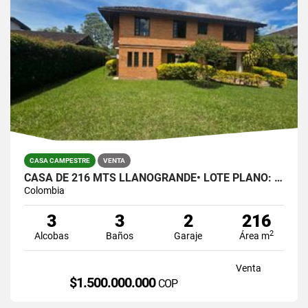
CASA CAMPESTRE
VENTA
CASA DE 216 MTS LLANOGRANDE• LOTE PLANO: 823 MTS $1.500.000.00
Colombia
3
3
2
216
2
Alcobas
Baños
Garaje
Área m
Venta
$1.500.000.000
COP