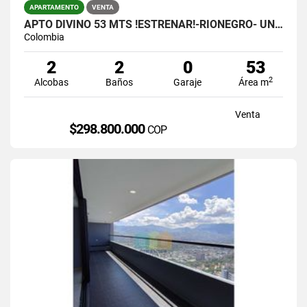
APARTAMENTO
VENTA
APTO DIVINO 53 MTS !ESTRENAR!-RIONEGRO- UNIDAD COMPLETA.- $298.800.000
Colombia
2
2
0
53
2
Alcobas
Baños
Garaje
Área m
Venta
$298.800.000
COP