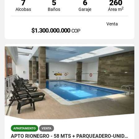
7
5
6
260
2
Alcobas
Baños
Garaje
Área m
Venta
$1.300.000.000
COP
APARTAMENTO
VENTA
APTO RIONEGRO - 58 MTS + PARQUEADERO-UNIDAD COMPLETA $360.000.000