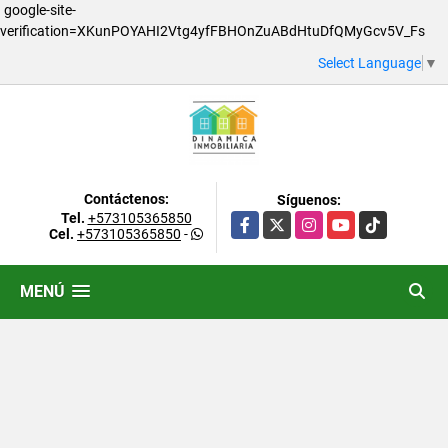
google-site-
verification=XKunPOYAHI2Vtg4yfFBHOnZuABdHtuDfQMyGcv5V_Fs
Select Language
▼
Contáctenos:
Síguenos:
Tel.
+573105365850
Facebook
X
Instagram
YouTube
TikTok
Cel.
+573105365850
-
MENÚ