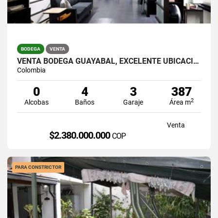
BODEGA
VENTA
VENTA BODEGA GUAYABAL, EXCELENTE UBICACION EN MALL INDUSTRIAL
Colombia
0
4
3
387
2
Alcobas
Baños
Garaje
Área m
Venta
$2.380.000.000
COP
PARA CONSTRICTOR