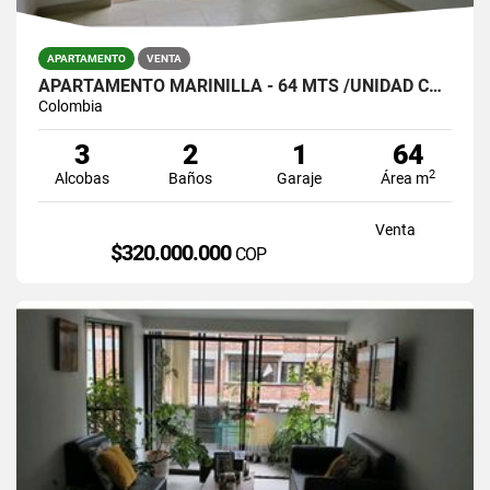
APARTAMENTO
VENTA
APARTAMENTO MARINILLA - 64 MTS /UNIDAD COMPLETA/$320.000.000
Colombia
3
2
1
64
2
Alcobas
Baños
Garaje
Área m
Venta
$320.000.000
COP