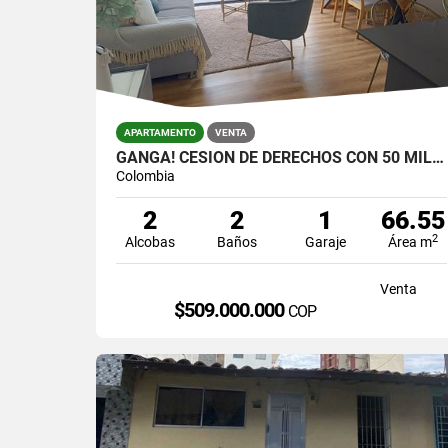
APARTAMENTO
VENTA
GANGA! CESIÓN DE DERECHOS CON 50 MILLONES DE DESCUENTO, MARINILLA
Colombia
2
2
1
66.55
2
Alcobas
Baños
Garaje
Área m
Venta
$509.000.000
COP