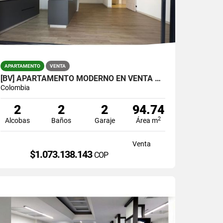
APARTAMENTO
VENTA
[BV] APARTAMENTO MODERNO EN VENTA EN ENVIGADO, LOMA DE LOS MESA
Colombia
2
2
2
94.74
2
Alcobas
Baños
Garaje
Área m
Venta
$1.073.138.143
COP