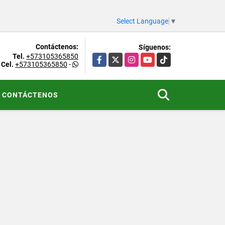
Select Language
▼
Contáctenos:
Síguenos:
Tel.
+573105365850
Facebook
X
Instagram
YouTube
TikTok
Cel.
+573105365850
-
CONTÁCTENOS