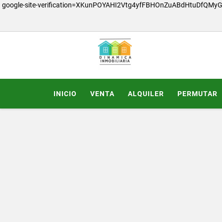
google-site-verification=XKunPOYAHI2Vtg4yfFBHOnZuABdHtuDfQMy
INICIO
VENTA
ALQUILER
PERMUTAR