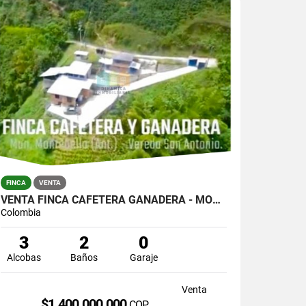
FINCA
VENTA
VENTA FINCA CAFETERA GANADERA - MONTEBELLO . .!!!! BAJO DE PRECIO!!!!
Colombia
3
2
0
Alcobas
Baños
Garaje
Venta
$1.400.000.000
COP