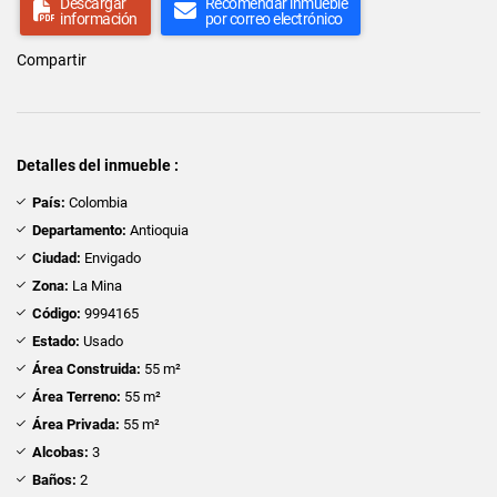
Descargar
Recomendar inmueble
información
por correo electrónico
Compartir
Detalles del inmueble :
País:
Colombia
Departamento:
Antioquia
Ciudad:
Envigado
Zona:
La Mina
Código:
9994165
Estado:
Usado
Área Construida:
55 m²
Área Terreno:
55 m²
Área Privada:
55 m²
Alcobas:
3
Baños:
2