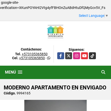
google-site-
verification=XKunPOYAHI2Vtg4yfFBHOnZuABdHtuDfQMyGcv5V_Fs
Select Language
▼
Contáctenos:
Síguenos:
Tel.
+573105365850
Facebook
X
Instagram
YouTube
TikTok
Cel.
+573105365850
-
MENÚ
MODERNO APARTAMENTO EN ENVIGADO
Código.
9994165