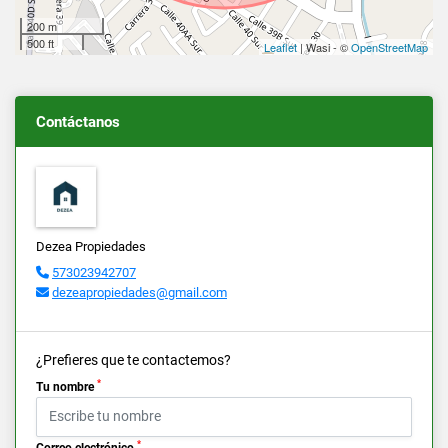
200 m
500 ft
Leaflet
| Wasi - ©
OpenStreetMap
Contáctanos
Dezea Propiedades
573023942707
dezeapropiedades@gmail.com
¿Prefieres que te contactemos?
*
Tu nombre
*
Correo electrónico