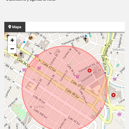
Mapa
+
−