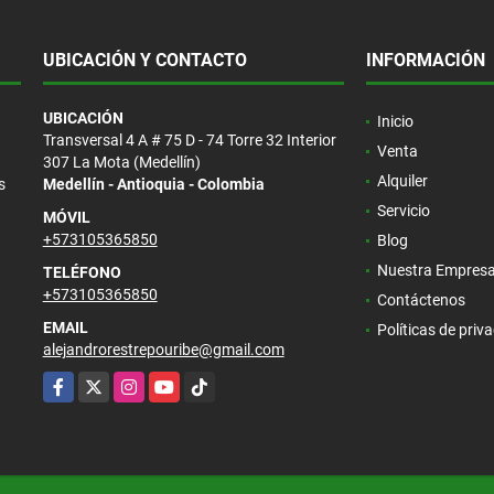
UBICACIÓN Y CONTACTO
INFORMACIÓN
UBICACIÓN
Inicio
Transversal 4 A # 75 D - 74 Torre 32 Interior
Venta
307 La Mota (Medellín)
Alquiler
s
Medellín - Antioquia - Colombia
Servicio
MÓVIL
+573105365850
Blog
Nuestra Empres
TELÉFONO
+573105365850
Contáctenos
EMAIL
Políticas de priv
alejandrorestrepouribe@gmail.com
Facebook
X
Instagram
YouTube
TikTok