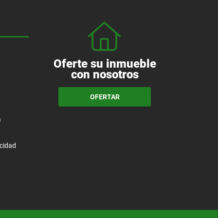
Oferte su inmueble
con nosotros
OFERTAR
a
acidad