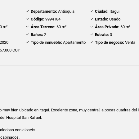
Departamento:
Antioquia
Ciudad:
Itagui
Código:
9994184
Estado:
Usado
0 m²
Área Terreno:
60 m²
Área Privada:
60 m²
Baños:
2
Estrato:
3
2020
Tipo de inmueble:
Apartamento
Tipo de negocio:
Venta
67.000 COP
muy bien ubicado en itagui. Excelente zona, muy central, a pocas cuadras del
 del Hospital San Rafael.
alcobas con closets.
 cabinados.