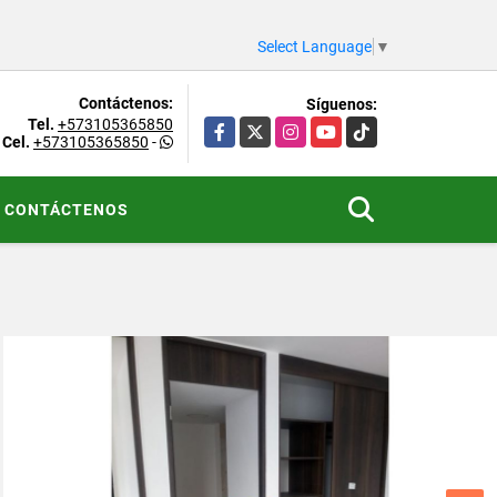
Select Language
▼
Contáctenos:
Síguenos:
Tel.
+573105365850
Facebook
X
Instagram
YouTube
TikTok
Cel.
+573105365850
-
CONTÁCTENOS