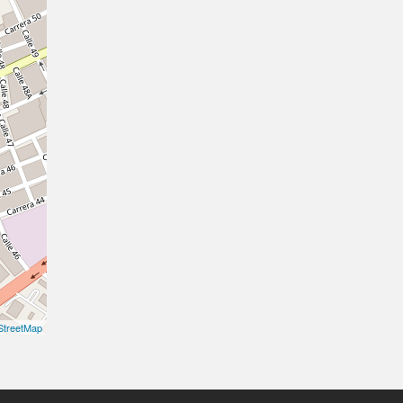
treetMap