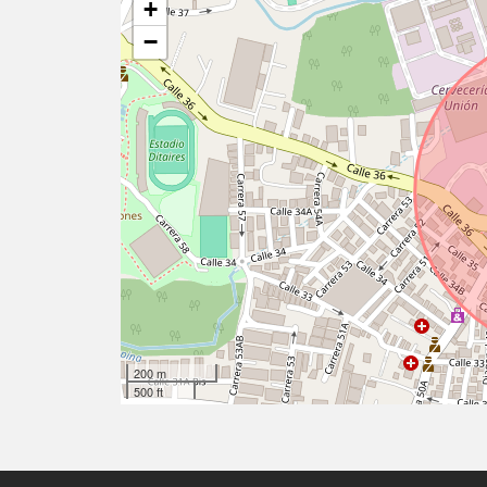
+
−
200 m
500 ft