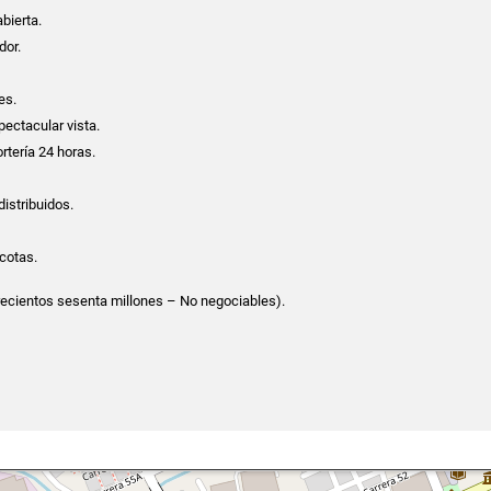
bierta.
dor.
es.
ectacular vista.
rtería 24 horas.
istribuidos.
cotas.
recientos sesenta millones – No negociables).