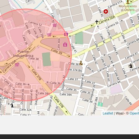
Leaflet
| Wasi - ©
OpenS