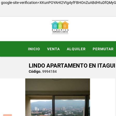
google-site-verification=XKunPOYAHI2Vtg4yfFBHOnZuABdHtuDfQMy
INICIO
VENTA
ALQUILER
PERMUTAR
LINDO APARTAMENTO EN ITAGUI
Código.
9994184