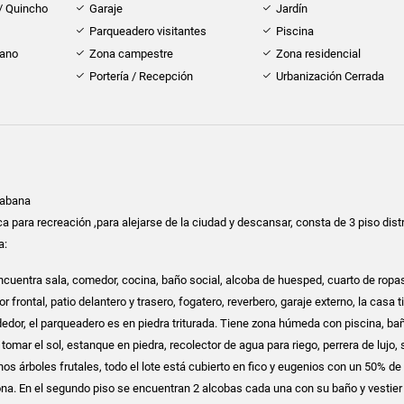
 / Quincho
Garaje
Jardín
Parqueadero visitantes
Piscina
cano
Zona campestre
Zona residencial
Portería / Recepción
Urbanización Cerrada
cabana
a para recreación ,para alejarse de la ciudad y descansar, consta de 3 piso dist
a:
encuentra sala, comedor, cocina, baño social, alcoba de huesped, cuarto de ropas
or frontal, patio delantero y trasero, fogatero, reverbero, garaje externo, la casa t
dedor, el parqueadero es en piedra triturada. Tiene zona húmeda con piscina, bañ
 tomar el sol, estanque en piedra, recolector de agua para riego, perrera de lujo,
hos árboles frutales, todo el lote está cubierto en fico y eugenios con un 50% d
zona. En el segundo piso se encuentran 2 alcobas cada una con su baño y vestier