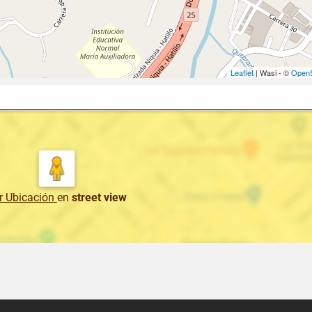
Leaflet
| Wasi - ©
OpenS
r Ubicación
en
street view