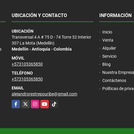
UBICACIÓN Y CONTACTO
INFORMACIÓN
UBICACIÓN
Inicio
Transversal 4 A # 75 D - 74 Torre 32 Interior
Venta
307 La Mota (Medellín)
Alquiler
s
Medellín - Antioquia - Colombia
Servicio
MÓVIL
+573105365850
Blog
Nuestra Empres
TELÉFONO
+573105365850
Contáctenos
EMAIL
Políticas de priv
alejandrorestrepouribe@gmail.com
Facebook
X
Instagram
YouTube
TikTok