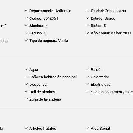
Departamento:
Antioquia
Ciudad:
Copacabana
Código:
8542064
Estado:
Usado
 m²
Alcobas:
4
Baños:
5
Estrato:
4
Año construcción:
2011
inca
Tipo de negocio:
Venta
Agua
Balcón
Baño en habitación principal
Calentador
Despensa
Electricidad
Hall de alcobas
Suelo de cerámica / már
Zona de lavandería
do
Árboles frutales
Área Social