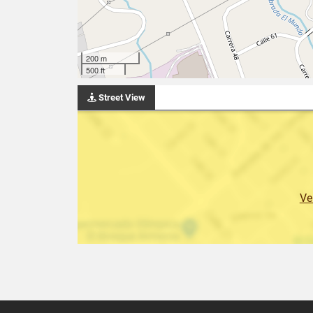
200 m
500 ft
Street View
Ve