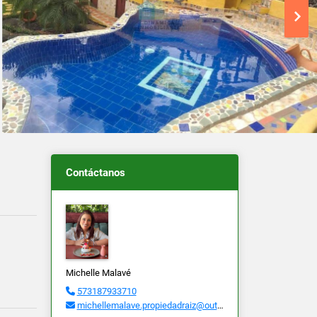
Contáctanos
Michelle Malavé
573187933710
michellemalave.propiedadraiz@outlook.com