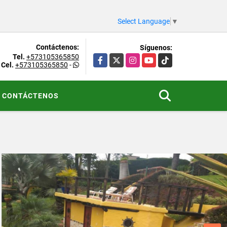
Select Language
▼
Contáctenos:
Síguenos:
Tel.
+573105365850
Facebook
X
Instagram
YouTube
TikTok
Cel.
+573105365850
-
CONTÁCTENOS