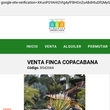
google-site-verification=XKunPOYAHI2Vtg4yfFBHOnZuABdHtuDfQMy
INICIO
VENTA
ALQUILER
PERMUTAR
VENTA FINCA COPACABANA
Código.
8542064