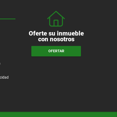
Oferte su inmueble
con nosotros
OFERTAR
a
acidad