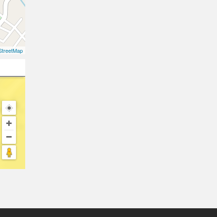
treetMap