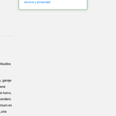
servicio y privacidad
ribuidos
, garaje
iene
o turco,
 sendero
e muro en
 ,una