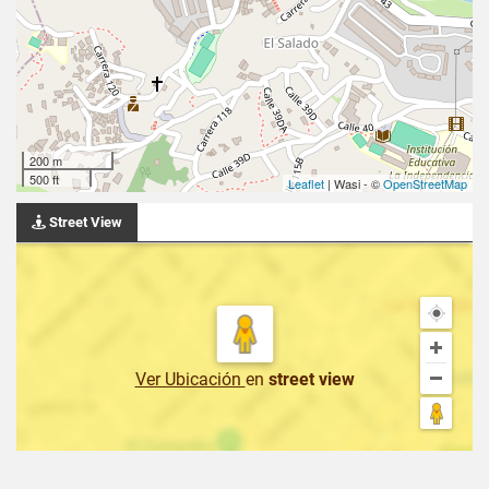
200 m
500 ft
Leaflet
| Wasi - ©
OpenStreetMap
Street View
Ver Ubicación
en
street view