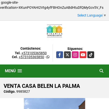
google-site-
verification=XKunPOYAHI2Vtg4yfFBHOnZuABdHtuDfQMyGcv5V_Fs
Select Language
▼
Contáctenos:
Síguenos:
Tel.
+573105365850
Facebook
X
Instagram
YouTube
TikTok
Cel.
+573105365850
-
MENÚ
VENTA CASA BELEN LA PALMA
Código.
9985827