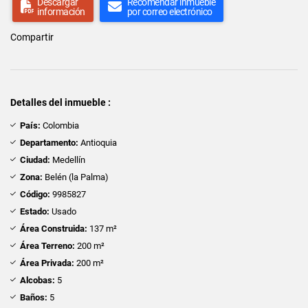
Descargar
Recomendar inmueble
información
por correo electrónico
Compartir
Detalles del inmueble :
País:
Colombia
Departamento:
Antioquia
Ciudad:
Medellín
Zona:
Belén (la Palma)
Código:
9985827
Estado:
Usado
Área Construida:
137 m²
Área Terreno:
200 m²
Área Privada:
200 m²
Alcobas:
5
Baños:
5