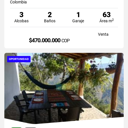
Colombia
3
2
1
63
2
Alcobas
Baños
Garaje
Área m
Venta
$470.000.000
COP
OPORTUNIDAD