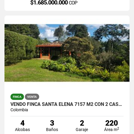
$1.685.000.000
COP
FINCA
VENTA
VENDO FINCA SANTA ELENA 7157 M2 CON 2 CASAS / $1.390.000.000
Colombia
4
3
2
220
2
Alcobas
Baños
Garaje
Área m