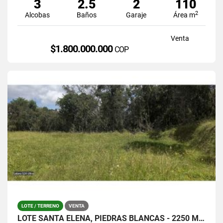
3
2.5
2
110
2
Alcobas
Baños
Garaje
Área m
Venta
$1.800.000.000
COP
LOTE / TERRENO
VENTA
LOTE SANTA ELENA, PIEDRAS BLANCAS - 2250 MTS / $380.000.0000