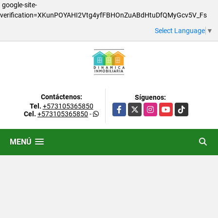
google-site-
verification=XKunPOYAHI2Vtg4yfFBHOnZuABdHtuDfQMyGcv5V_Fs
Select Language
▼
Contáctenos:
Síguenos:
Tel.
+573105365850
Facebook
X
Instagram
YouTube
TikTok
Cel.
+573105365850
-
MENÚ