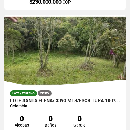
$230.000.000
COP
LOTE / TERRENO
VENTA
LOTE SANTA ELENA/ 3390 MTS/ESCRITURA 100%- OPORTUNIDAD!
Colombia
0
0
0
Alcobas
Baños
Garaje