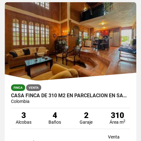
FINCA
VENTA
CASA FINCA DE 310 M2 EN PARCELACION EN SANTA ELENA / LOTE DE 6.450 M2
Colombia
3
4
2
310
2
Alcobas
Baños
Garaje
Área m
Venta