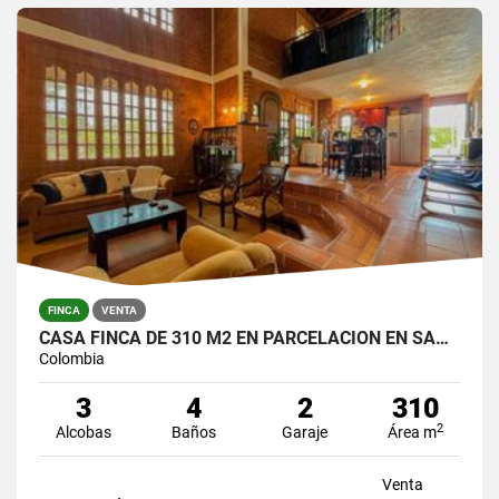
FINCA
VENTA
CASA FINCA DE 310 M2 EN PARCELACION EN SANTA ELENA / LOTE DE 6.450 M2
Colombia
3
4
2
310
2
Alcobas
Baños
Garaje
Área m
Venta