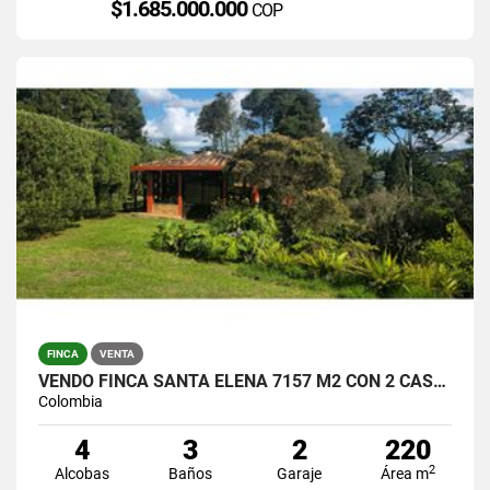
$1.685.000.000
COP
FINCA
VENTA
VENDO FINCA SANTA ELENA 7157 M2 CON 2 CASAS / $1.390.000.000
Colombia
4
3
2
220
2
Alcobas
Baños
Garaje
Área m