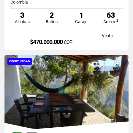
Colombia
3
2
1
63
2
Alcobas
Baños
Garaje
Área m
Venta
$470.000.000
COP
OPORTUNIDAD