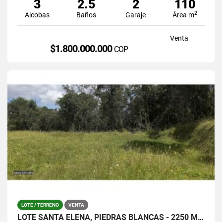
3
2.5
2
110
2
Alcobas
Baños
Garaje
Área m
Venta
$1.800.000.000
COP
LOTE / TERRENO
VENTA
LOTE SANTA ELENA, PIEDRAS BLANCAS - 2250 MTS / $380.000.0000