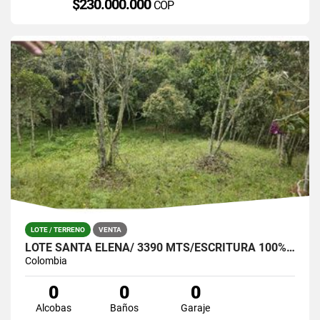
$230.000.000
COP
LOTE / TERRENO
VENTA
LOTE SANTA ELENA/ 3390 MTS/ESCRITURA 100%- OPORTUNIDAD!
Colombia
0
0
0
Alcobas
Baños
Garaje