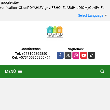
google-site-
verification=XKunPOYAHI2Vtg4yfFBHOnZuABdHtuDfQMyGcv5V_Fs
Select Language
▼
Contáctenos:
Síguenos:
Tel.
+573105365850
Facebook
X
Instagram
YouTube
TikTok
Cel.
+573105365850
-
MENÚ