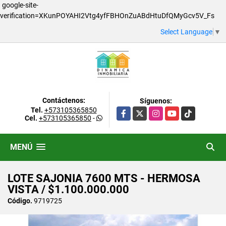
google-site-
verification=XKunPOYAHI2Vtg4yfFBHOnZuABdHtuDfQMyGcv5V_Fs
Select Language
▼
Contáctenos:
Síguenos:
Tel.
+573105365850
Facebook
X
Instagram
YouTube
TikTok
Cel.
+573105365850
-
MENÚ
LOTE SAJONIA 7600 MTS - HERMOSA
VISTA / $1.100.000.000
Código.
9719725