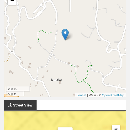
−
200 m
500 ft
Leaflet
| Wasi - ©
OpenStreetMap
Street View