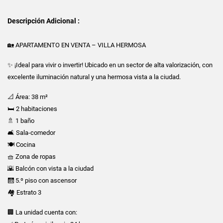
Descripción Adicional :
🏡 APARTAMENTO EN VENTA – VILLA HERMOSA
✨ ¡Ideal para vivir o invertir! Ubicado en un sector de alta valorización, con
excelente iluminación natural y una hermosa vista a la ciudad.
📐 Área: 38 m²
🛏️ 2 habitaciones
🚿 1 baño
🛋️ Sala-comedor
🍽️ Cocina
🧺 Zona de ropas
🌇 Balcón con vista a la ciudad
🛗 5.º piso con ascensor
🏘️ Estrato 3
🏢 La unidad cuenta con: