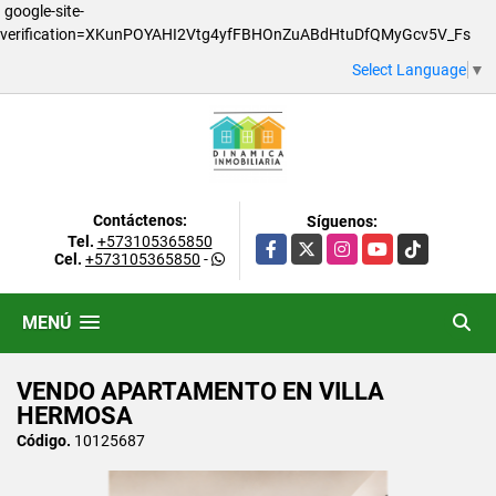
google-site-
verification=XKunPOYAHI2Vtg4yfFBHOnZuABdHtuDfQMyGcv5V_Fs
Select Language
▼
Contáctenos:
Síguenos:
Tel.
+573105365850
Facebook
X
Instagram
YouTube
TikTok
Cel.
+573105365850
-
MENÚ
VENDO APARTAMENTO EN VILLA
HERMOSA
Código.
10125687