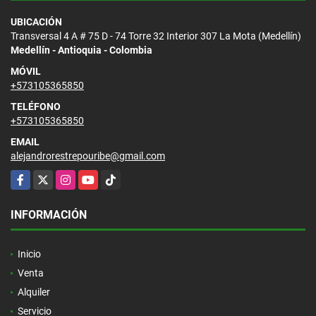
UBICACIÓN
Transversal 4 A # 75 D - 74 Torre 32 Interior 307 La Mota (Medellín)
Medellín - Antioquia - Colombia
MÓVIL
+573105365850
TELÉFONO
+573105365850
EMAIL
alejandrorestrepouribe@gmail.com
Facebook
X
Instagram
YouTube
TikTok
INFORMACIÓN
Inicio
Venta
Alquiler
Servicio