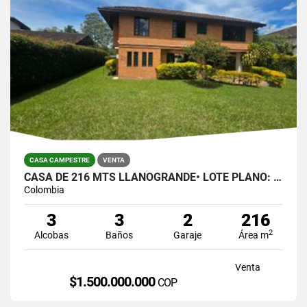
CASA CAMPESTRE
VENTA
CASA DE 216 MTS LLANOGRANDE• LOTE PLANO: 823 MTS $1.500.000.00
Colombia
3
3
2
216
2
Alcobas
Baños
Garaje
Área m
Venta
$1.500.000.000
COP