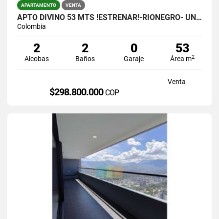
APARTAMENTO
VENTA
APTO DIVINO 53 MTS !ESTRENAR!-RIONEGRO- UNIDAD COMPLETA.- $298.800.000
Colombia
2
2
0
53
2
Alcobas
Baños
Garaje
Área m
Venta
$298.800.000
COP