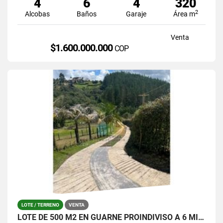
4
6
4
320
2
Alcobas
Baños
Garaje
Área m
Venta
$1.600.000.000
COP
LOTE / TERRENO
VENTA
LOTE DE 500 M2 EN GUARNE PROINDIVISO A 6 MINUTOS DE LA AUTOPISTA