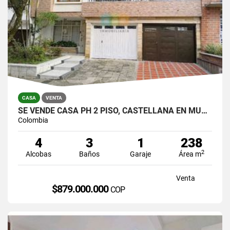
CASA
VENTA
SE VENDE CASA PH 2 PISO, CASTELLANA EN MUY BUEN ESTADO PARA VIVIR.
Colombia
4
3
1
238
2
Alcobas
Baños
Garaje
Área m
Venta
$879.000.000
COP