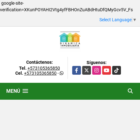
google-site-
verification=XKunPOYAHI2Vtg4yfFBHOnZuABdHtuDfQMyGcv5V_Fs
Select Language
▼
Contáctenos:
Síguenos:
Tel.
+573105365850
Facebook
X
Instagram
YouTube
TikTok
Cel.
+573105365850
-
MENÚ