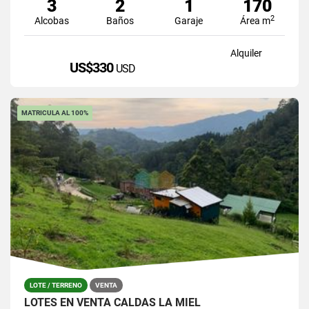
3
2
1
170
2
Alcobas
Baños
Garaje
Área m
Alquiler
US$330
USD
MATRICULA AL 100%
LOTE / TERRENO
VENTA
LOTES EN VENTA CALDAS LA MIEL