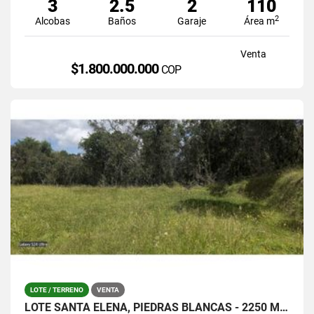
3
2.5
2
110
2
Alcobas
Baños
Garaje
Área m
Venta
$1.800.000.000
COP
LOTE / TERRENO
VENTA
LOTE SANTA ELENA, PIEDRAS BLANCAS - 2250 MTS / $380.000.0000