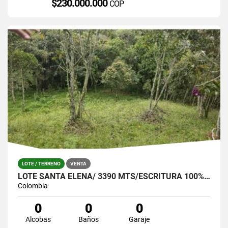
$230.000.000
COP
LOTE / TERRENO
VENTA
LOTE SANTA ELENA/ 3390 MTS/ESCRITURA 100%- OPORTUNIDAD!
Colombia
0
0
0
Alcobas
Baños
Garaje