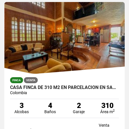
FINCA
VENTA
CASA FINCA DE 310 M2 EN PARCELACION EN SANTA ELENA / LOTE DE 6.450 M2
Colombia
3
4
2
310
2
Alcobas
Baños
Garaje
Área m
Venta