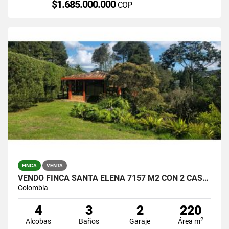
$1.685.000.000
COP
FINCA
VENTA
VENDO FINCA SANTA ELENA 7157 M2 CON 2 CASAS / $1.390.000.000
Colombia
4
3
2
220
2
Alcobas
Baños
Garaje
Área m