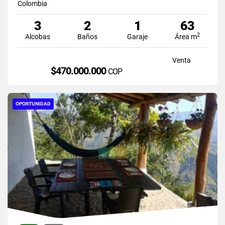
Colombia
3
2
1
63
2
Alcobas
Baños
Garaje
Área m
Venta
$470.000.000
COP
OPORTUNIDAD