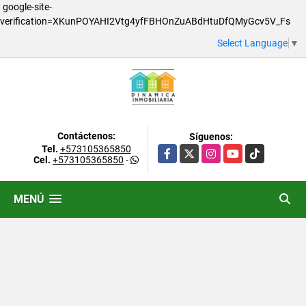
google-site-
verification=XKunPOYAHI2Vtg4yfFBHOnZuABdHtuDfQMyGcv5V_Fs
Select Language
▼
Contáctenos:
Síguenos:
Tel.
+573105365850
Facebook
X
Instagram
YouTube
TikTok
Cel.
+573105365850
-
MENÚ