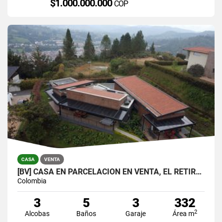
$1.000.000.000
COP
CASA
VENTA
[BV] CASA EN PARCELACIÓN EN VENTA, EL RETIRO, ANTIOQUIA, COLOMBIA
Colombia
3
5
3
332
2
Alcobas
Baños
Garaje
Área m