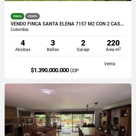
FINCA
VENTA
VENDO FINCA SANTA ELENA 7157 M2 CON 2 CASAS / $1.390.000.000
Colombia
4
3
2
220
2
Alcobas
Baños
Garaje
Área m
Venta
$1.390.000.000
COP