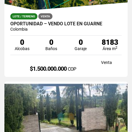
LOTE / TERRENO
VENTA
OPORTUNIDAD – VENDO LOTE EN GUARNE
Colombia
0
0
0
8183
2
Alcobas
Baños
Garaje
Área m
Venta
$1.500.000.000
COP