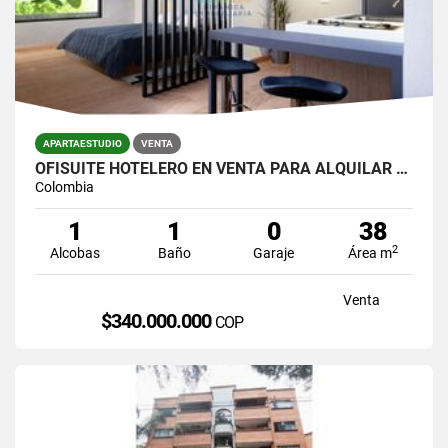
APARTAESTUDIO
VENTA
OFISUITE HOTELERO EN VENTA PARA ALQUILAR POR DIAS AVENIDA 80 LAURELES
Colombia
1
1
0
38
2
Alcobas
Baño
Garaje
Área m
Venta
$340.000.000
COP