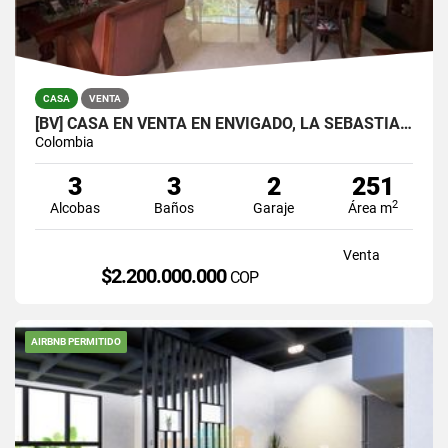
CASA
VENTA
[BV] CASA EN VENTA EN ENVIGADO, LA SEBASTIANA
Colombia
3
3
2
251
2
Alcobas
Baños
Garaje
Área m
Venta
$2.200.000.000
COP
AIRBNB PERMITIDO