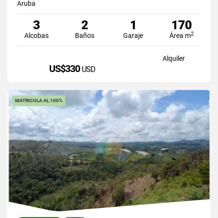
Aruba
3
2
1
170
2
Alcobas
Baños
Garaje
Área m
Alquiler
US$330
USD
MATRICULA AL 100%