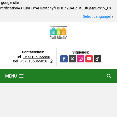
google-site-
verification=XKunPOYAHI2Vtg4yfFBHOnZuABdHtuDfQMyGcv5V_Fs
Select Language
▼
Contáctenos:
Síguenos:
Tel.
+573105365850
Facebook
X
Instagram
YouTube
TikTok
Cel.
+573105365850
-
MENÚ