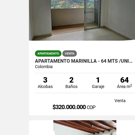
APARTAMENTO
VENTA
APARTAMENTO MARINILLA - 64 MTS /UNIDAD COMPLETA/$320.000.000
Colombia
3
2
1
64
2
Alcobas
Baños
Garaje
Área m
Venta
$320.000.000
COP