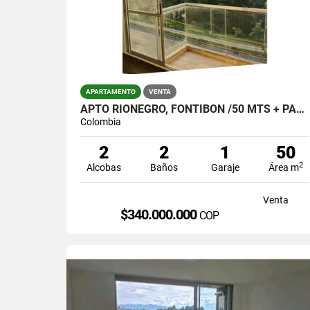
APARTAMENTO
VENTA
APTO RIONEGRO, FONTIBON /50 MTS + PARQUEADERO Y ÚTIL $340.000.000
Colombia
2
2
1
50
2
Alcobas
Baños
Garaje
Área m
Venta
$340.000.000
COP