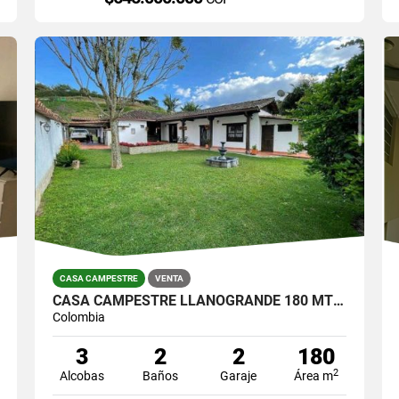
CASA CAMPESTRE
VENTA
CASA CAMPESTRE LLANOGRANDE 180 MTS / LOTE 800 MTS $1.450.000.000
Colombia
3
2
2
180
2
Alcobas
Baños
Garaje
Área m