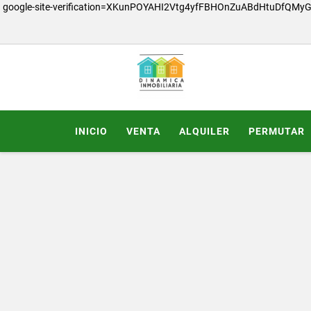
google-site-verification=XKunPOYAHI2Vtg4yfFBHOnZuABdHtuDfQMy
INICIO
VENTA
ALQUILER
PERMUTAR