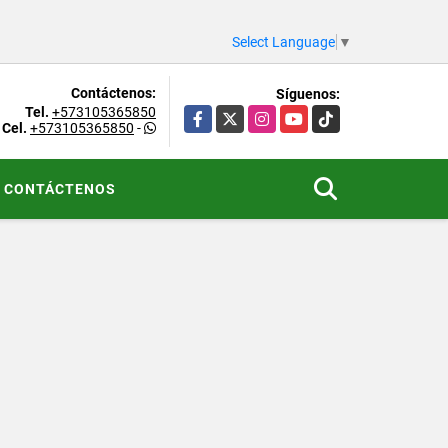
Select Language
▼
Contáctenos:
Síguenos:
Tel.
+573105365850
Facebook
X
Instagram
YouTube
TikTok
Cel.
+573105365850
-
CONTÁCTENOS