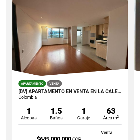
APARTAMENTO
VENTA
[BV] APARTAMENTO EN VENTA EN LA CALERA, EL POBLADO POR LA SUPERIOR
Colombia
1
1.5
1
63
2
Alcobas
Baños
Garaje
Área m
Venta
$645.000.000
COP