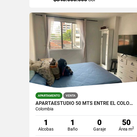
APARTAMENTO
VENTA
APARTAESTUDIO 50 MTS ENTRE EL COLOMBO Y LA PLAYA / $330.000.000
Colombia
1
1
0
50
2
Alcobas
Baño
Garaje
Área m