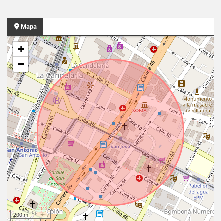
Mapa
+
−
200 m