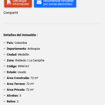
Descargar
Recomendar inmueble
información
por correo electrónico
Compartir
Detalles del inmueble :
País:
Colombia
Departamento:
Antioquia
Ciudad:
Medellín
Zona:
Robledo / La Campiña
Código:
9994161
Estado:
Usado
Área Construida:
72 m²
Área Terreno:
72 m²
Área Privada:
72 m²
Alcobas:
3
Baños:
2