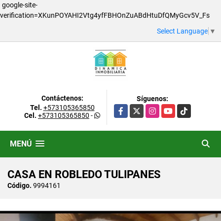
google-site-
verification=XKunPOYAHI2Vtg4yfFBHOnZuABdHtuDfQMyGcv5V_Fs
Select Language
▼
Contáctenos:
Síguenos:
Tel.
+573105365850
Facebook
X
Instagram
YouTube
TikTok
Cel.
+573105365850
-
MENÚ
CASA EN ROBLEDO TULIPANES
Código.
9994161