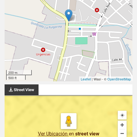
200 m
500 ft
Leaflet
| Wasi - ©
OpenStreetMap
Street View
Ver Ubicación
en
street view