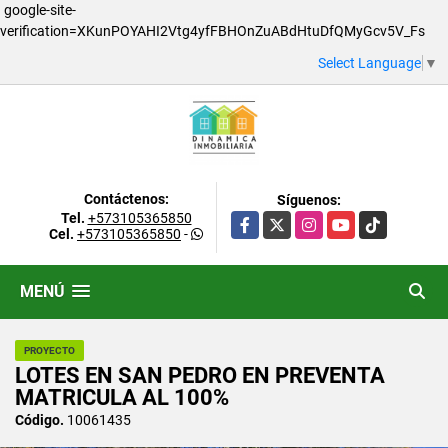
google-site-
verification=XKunPOYAHI2Vtg4yfFBHOnZuABdHtuDfQMyGcv5V_Fs
Select Language
▼
Contáctenos:
Síguenos:
Tel.
+573105365850
Facebook
X
Instagram
YouTube
TikTok
Cel.
+573105365850
-
MENÚ
PROYECTO
LOTES EN SAN PEDRO EN PREVENTA
MATRICULA AL 100%
Código.
10061435