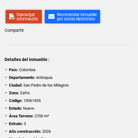
Descargar
Recomendar inmueble
información
por correo electrónico
Compartir
Detalles del inmueble :
País:
Colombia
Departamento:
Antioquia
Ciudad:
San Pedro de los Milagros
Zona:
Zafra
Código:
10061435
Estado:
Nuevo
Área Terreno:
2700 m²
Estrato:
3
Año construcción:
2026