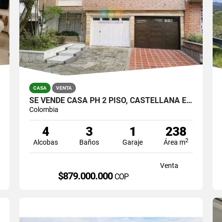
CASA
VENTA
SE VENDE CASA PH 2 PISO, CASTELLANA EN MUY BUEN ESTADO PARA VIVIR.
Colombia
4
3
1
238
2
Alcobas
Baños
Garaje
Área m
Venta
$879.000.000
COP