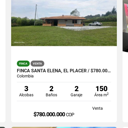
FINCA
VENTA
FINCA SANTA ELENA, EL PLACER / $780.000.000
Colombia
3
2
2
150
2
Alcobas
Baños
Garaje
Área m
Venta
$780.000.000
COP