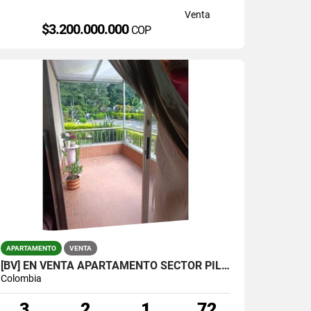
Venta
$3.200.000.000
COP
APARTAMENTO
VENTA
[BV] EN VENTA APARTAMENTO SECTOR PILSEN, LA ESTRELLA, ANTIOQUIA
Colombia
3
2
1
72