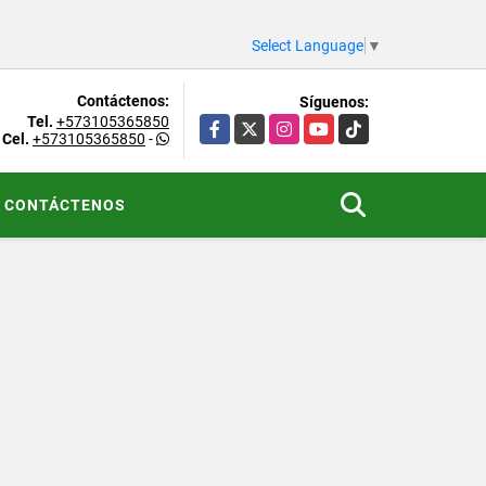
Select Language
▼
Contáctenos:
Síguenos:
Tel.
+573105365850
Facebook
X
Instagram
YouTube
TikTok
Cel.
+573105365850
-
CONTÁCTENOS