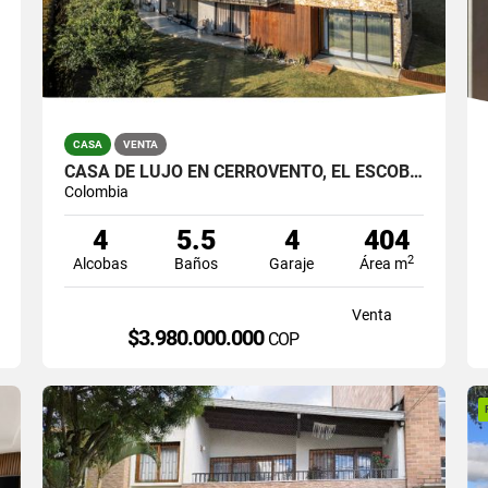
CASA
VENTA
CASA DE LUJO EN CERROVENTO, EL ESCOBERO – ENVIGADO
Colombia
4
5.5
4
404
2
Alcobas
Baños
Garaje
Área m
Venta
$3.980.000.000
COP