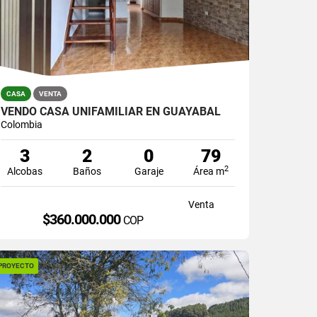
CASA
VENTA
VENDO CASA UNIFAMILIAR EN GUAYABAL
Colombia
3
2
0
79
2
Alcobas
Baños
Garaje
Área m
Venta
$360.000.000
COP
PROYECTO