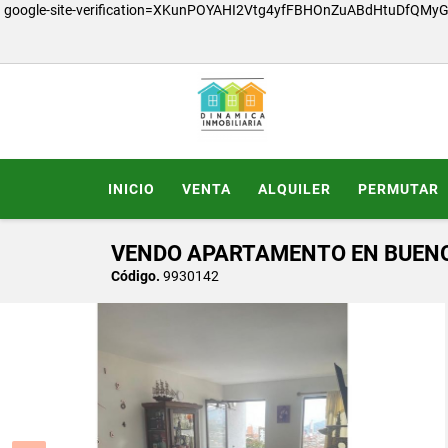
google-site-verification=XKunPOYAHI2Vtg4yfFBHOnZuABdHtuDfQMy
INICIO
VENTA
ALQUILER
PERMUTAR
VENDO APARTAMENTO EN BUENOS
Código.
9930142