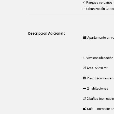
Parques cercanos
Urbanización Cerra
Descripción Adicional :
🏙️ Apartamento en v
✨ Vive con ubicación e
📐 Área: 56.20 m²
🏢 Piso: 3 (con ascen
🛏️ 2 habitaciones
🛁 2 baños (con cabin
🛋️ Sala – comedor a