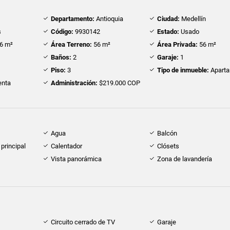
Departamento:
Antioquia
Ciudad:
Medellín
s
Código:
9930142
Estado:
Usado
6 m²
Área Terreno:
56 m²
Área Privada:
56 m²
Baños:
2
Garaje:
1
Piso:
3
Tipo de inmueble:
Apart
nta
Administración:
$219.000 COP
Agua
Balcón
principal
Calentador
Clósets
Vista panorámica
Zona de lavandería
Circuito cerrado de TV
Garaje