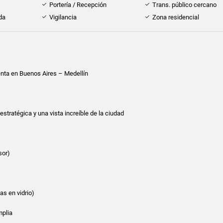
Portería / Recepción
Trans. público cercano
da
Vigilancia
Zona residencial
enta en Buenos Aires – Medellín
stratégica y una vista increíble de la ciudad
sor)
as en vidrio)
mplia