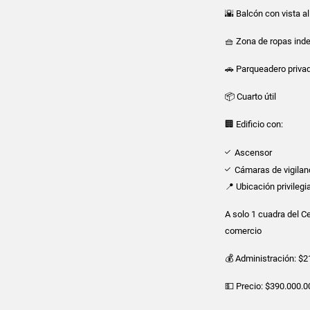
🌇 Balcón con vista a
🧺 Zona de ropas ind
🚗 Parqueadero privad
📦 Cuarto útil
🏢 Edificio con:
Ascensor
Cámaras de vigilan
📍 Ubicación privilegi
A solo 1 cuadra del C
comercio
💰 Administración: $
💵 Precio: $390.000.0