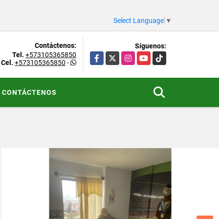
Select Language
▼
Contáctenos:
Síguenos:
Tel.
+573105365850
Facebook
X
Instagram
YouTube
TikTok
Cel.
+573105365850
-
CONTÁCTENOS