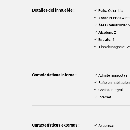
Detalles del inmueble :
País:
Colombia
Zona:
Buenos Aire
Área Construida:
5
Alcobas:
2
Estrato:
4
Tipo de negocio:
Ve
Características interna :
Admite mascotas
Baño en habitación 
Cocina integral
Internet
Características externas :
Ascensor