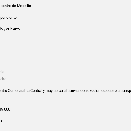
l centro de Medellín
ependiente
o y cubierto
cia
ada:
entro Comercial La Central y muy cerca al tranvía, con excelente acceso a transp
219.000
00