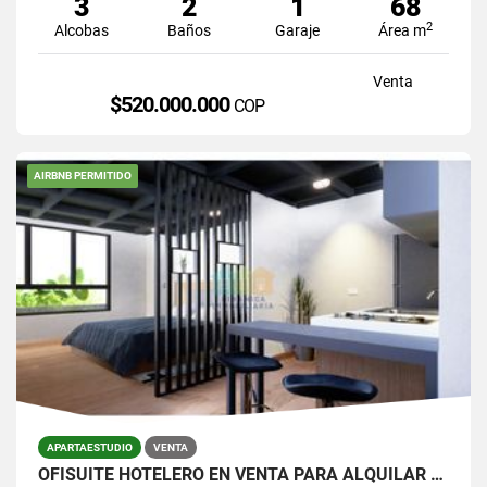
3
2
1
68
2
Alcobas
Baños
Garaje
Área m
Venta
$520.000.000
COP
AIRBNB PERMITIDO
APARTAESTUDIO
VENTA
OFISUITE HOTELERO EN VENTA PARA ALQUILAR POR DIAS AVENIDA 80 LAURELES