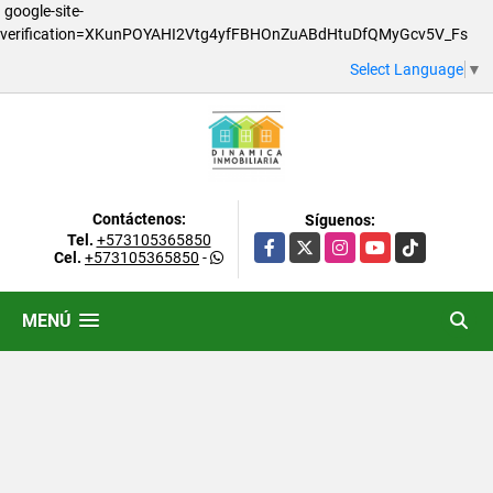
google-site-
verification=XKunPOYAHI2Vtg4yfFBHOnZuABdHtuDfQMyGcv5V_Fs
Select Language
▼
Contáctenos:
Síguenos:
Tel.
+573105365850
Facebook
X
Instagram
YouTube
TikTok
Cel.
+573105365850
-
MENÚ