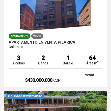
APARTAMENTO
VENTA
APARTAMENTO EN VENTA PILARICA
Colombia
3
2
1
64
2
Alcobas
Baños
Garaje
Área m
Venta
$430.000.000
COP
ALEJANDRO RESTREPO URIBE