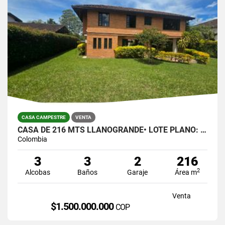
CASA CAMPESTRE
VENTA
CASA DE 216 MTS LLANOGRANDE• LOTE PLANO: 823 MTS $1.500.000.00
Colombia
3
3
2
216
2
Alcobas
Baños
Garaje
Área m
Venta
$1.500.000.000
COP