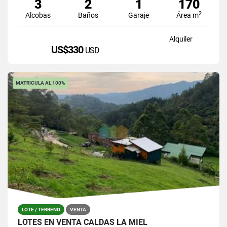
3
2
1
170
2
Alcobas
Baños
Garaje
Área m
Alquiler
US$330
USD
MATRICULA AL 100%
LOTE / TERRENO
VENTA
LOTES EN VENTA CALDAS LA MIEL