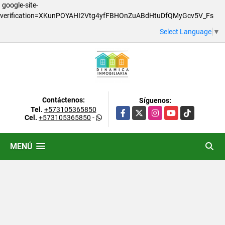
google-site-
verification=XKunPOYAHI2Vtg4yfFBHOnZuABdHtuDfQMyGcv5V_Fs
Select Language
▼
Contáctenos:
Síguenos:
Tel.
+573105365850
Facebook
X
Instagram
YouTube
TikTok
Cel.
+573105365850
-
MENÚ