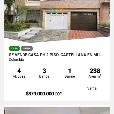
CASA
VENTA
SE VENDE CASA PH 2 PISO, CASTELLANA EN MUY BUEN ESTADO PARA VIVIR.
Colombia
4
3
1
238
2
Alcobas
Baños
Garaje
Área m
Venta
$879.000.000
COP