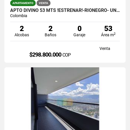
APARTAMENTO
VENTA
APTO DIVINO 53 MTS !ESTRENAR!-RIONEGRO- UNIDAD COMPLETA.- $298.800.000
Colombia
2
2
0
53
2
Alcobas
Baños
Garaje
Área m
Venta
$298.800.000
COP