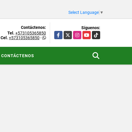
Select Language
▼
Contáctenos:
Síguenos:
Tel.
+573105365850
Facebook
X
Instagram
YouTube
TikTok
Cel.
+573105365850
-
CONTÁCTENOS