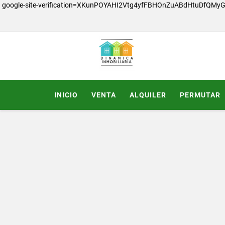
google-site-verification=XKunPOYAHI2Vtg4yfFBHOnZuABdHtuDfQMy
INICIO
VENTA
ALQUILER
PERMUTAR