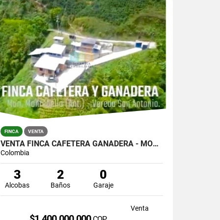
FINCA
VENTA
VENTA FINCA CAFETERA GANADERA - MONTEBELLO . .!!!! BAJO DE PRECIO!!!!
Colombia
3
2
0
Alcobas
Baños
Garaje
Venta
$1.400.000.000
COP