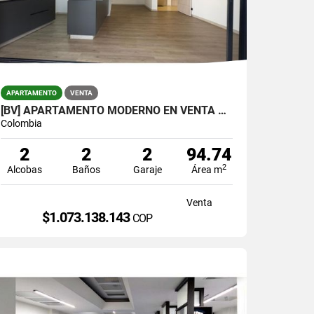
APARTAMENTO
VENTA
[BV] APARTAMENTO MODERNO EN VENTA EN ENVIGADO, LOMA DE LOS MESA
Colombia
2
2
2
94.74
2
Alcobas
Baños
Garaje
Área m
Venta
$1.073.138.143
COP