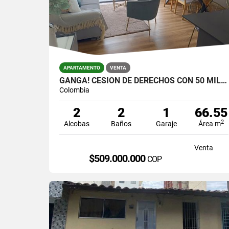
APARTAMENTO
VENTA
GANGA! CESIÓN DE DERECHOS CON 50 MILLONES DE DESCUENTO, MARINILLA
Colombia
2
2
1
66.55
2
Alcobas
Baños
Garaje
Área m
Venta
$509.000.000
COP