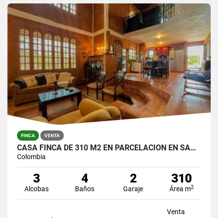
FINCA
VENTA
CASA FINCA DE 310 M2 EN PARCELACION EN SANTA ELENA / LOTE DE 6.450 M2
Colombia
3
4
2
310
2
Alcobas
Baños
Garaje
Área m
Venta