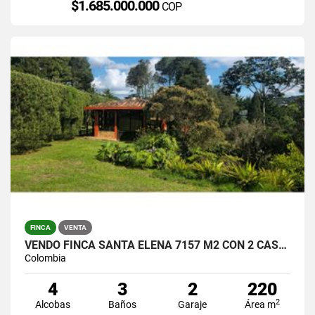
$1.685.000.000
COP
FINCA
VENTA
VENDO FINCA SANTA ELENA 7157 M2 CON 2 CASAS / $1.390.000.000
Colombia
4
3
2
220
2
Alcobas
Baños
Garaje
Área m