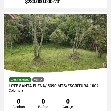
$230.000.000
COP
LOTE / TERRENO
VENTA
LOTE SANTA ELENA/ 3390 MTS/ESCRITURA 100%- OPORTUNIDAD!
Colombia
0
0
0
Alcobas
Baños
Garaje