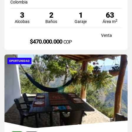
Colombia
3
2
1
63
2
Alcobas
Baños
Garaje
Área m
Venta
$470.000.000
COP
OPORTUNIDAD