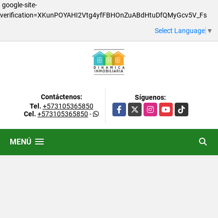
google-site-
verification=XKunPOYAHI2Vtg4yfFBHOnZuABdHtuDfQMyGcv5V_Fs
Select Language
▼
Contáctenos:
Síguenos:
Tel.
+573105365850
Facebook
X
Instagram
YouTube
TikTok
Cel.
+573105365850
-
MENÚ