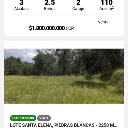
3
2.5
2
110
2
Alcobas
Baños
Garaje
Área m
Venta
$1.800.000.000
COP
LOTE / TERRENO
VENTA
LOTE SANTA ELENA, PIEDRAS BLANCAS - 2250 MTS / $380.000.0000