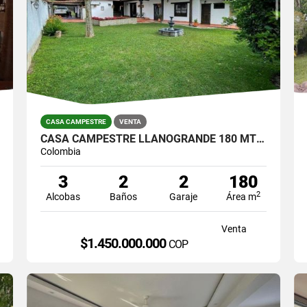
CASA CAMPESTRE
VENTA
CASA CAMPESTRE LLANOGRANDE 180 MTS / LOTE 800 MTS $1.450.000.000
Colombia
3
2
2
180
2
Alcobas
Baños
Garaje
Área m
Venta
$1.450.000.000
COP