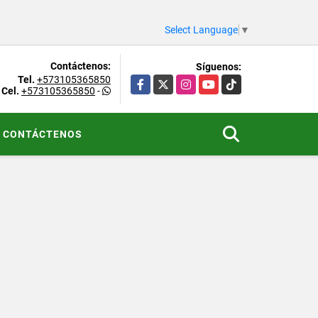
Select Language
▼
Contáctenos:
Síguenos:
Tel.
+573105365850
Facebook
X
Instagram
YouTube
TikTok
Cel.
+573105365850
-
CONTÁCTENOS