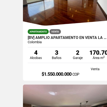
APARTAMENTO
VENTA
[BV] AMPLIO APARTAMENTO EN VENTA LA CALERA, POBLADO, MEDELLÍN
Colombia
4
3
2
170.7
2
Alcobas
Baños
Garaje
Área m
Venta
$1.550.000.000
COP