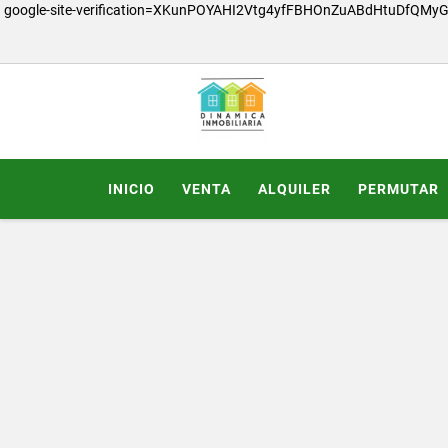
google-site-verification=XKunPOYAHI2Vtg4yfFBHOnZuABdHtuDfQMy
INICIO
VENTA
ALQUILER
PERMUTAR