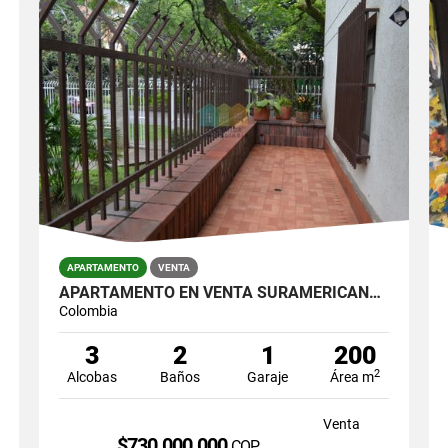
APARTAMENTO
VENTA
APARTAMENTO EN VENTA SURAMERICANA ESTADIO
Colombia
3
2
1
200
2
Alcobas
Baños
Garaje
Área m
Venta
$730.000.000
COP