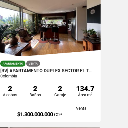
APARTAMENTO
VENTA
[BV] APARTAMENTO DÚPLEX SECTOR EL TESORO, EL POBLADO, MEDELLÍN
Colombia
2
2
2
134.7
2
Alcobas
Baños
Garaje
Área m
Venta
$1.300.000.000
COP