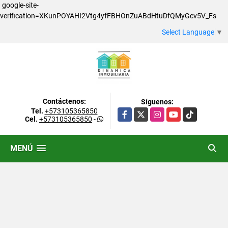
google-site-
verification=XKunPOYAHI2Vtg4yfFBHOnZuABdHtuDfQMyGcv5V_Fs
Select Language
▼
Contáctenos:
Síguenos:
Tel.
+573105365850
Facebook
X
Instagram
YouTube
TikTok
Cel.
+573105365850
-
MENÚ