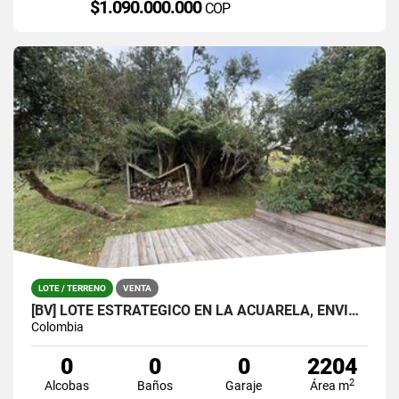
$1.090.000.000
COP
LOTE / TERRENO
VENTA
[BV] LOTE ESTRATÉGICO EN LA ACUARELA, ENVIGADO
Colombia
0
0
0
2204
2
Alcobas
Baños
Garaje
Área m