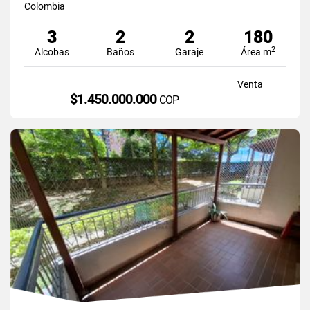
Colombia
3
2
2
180
2
Alcobas
Baños
Garaje
Área m
Venta
$1.450.000.000
COP