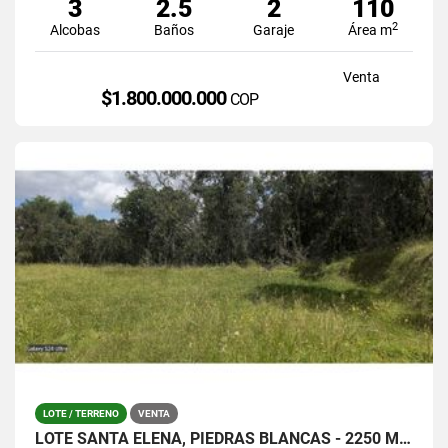
3
2.5
2
110
2
Alcobas
Baños
Garaje
Área m
Venta
$1.800.000.000
COP
LOTE / TERRENO
VENTA
LOTE SANTA ELENA, PIEDRAS BLANCAS - 2250 MTS / $380.000.0000