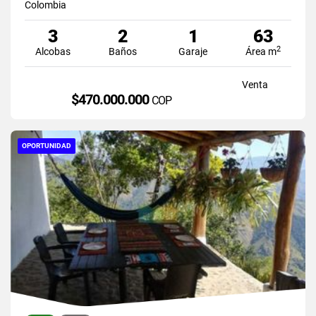
Colombia
3
2
1
63
2
Alcobas
Baños
Garaje
Área m
Venta
$470.000.000
COP
OPORTUNIDAD