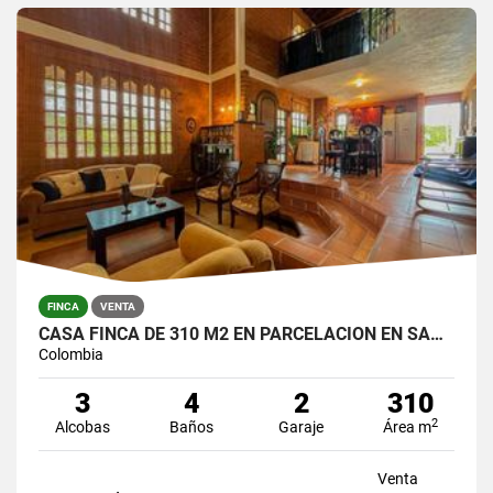
FINCA
VENTA
CASA FINCA DE 310 M2 EN PARCELACION EN SANTA ELENA / LOTE DE 6.450 M2
Colombia
3
4
2
310
2
Alcobas
Baños
Garaje
Área m
Venta