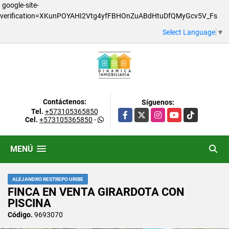
google-site-
verification=XKunPOYAHI2Vtg4yfFBHOnZuABdHtuDfQMyGcv5V_Fs
Select Language
▼
Contáctenos:
Síguenos:
Tel.
+573105365850
Facebook
X
Instagram
YouTube
TikTok
Cel.
+573105365850
-
MENÚ
ALEJANDRO RESTREPO URIBE
FINCA EN VENTA GIRARDOTA CON
PISCINA
Código.
9693070