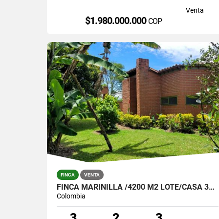
Venta
$1.980.000.000
COP
FINCA
VENTA
FINCA MARINILLA /4200 M2 LOTE/CASA 300 M2 -APTO 60 M2 $1.600.000.000
Colombia
3
2
3