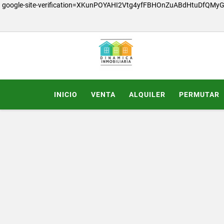
google-site-verification=XKunPOYAHI2Vtg4yfFBHOnZuABdHtuDfQMy
INICIO
VENTA
ALQUILER
PERMUTAR