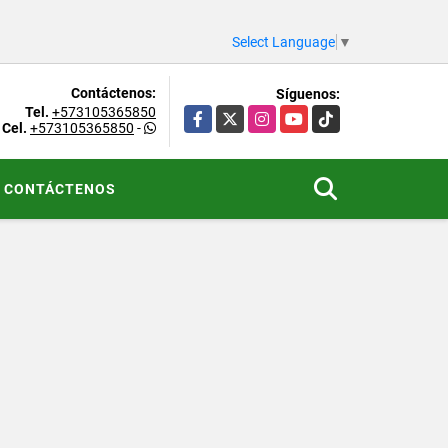
Select Language
▼
Contáctenos:
Síguenos:
Tel.
+573105365850
Facebook
X
Instagram
YouTube
TikTok
Cel.
+573105365850
-
CONTÁCTENOS