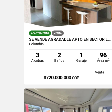
APARTAMENTO
VENTA
SE VENDE AGRADABLE APTO EN SECTOR LAS VEGAS,CERCA A JUMBO.
Colombia
3
2
1
96
2
Alcobas
Baños
Garaje
Área m
Venta
$720.000.000
COP