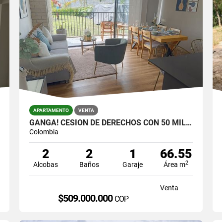
APARTAMENTO
VENTA
GANGA! CESIÓN DE DERECHOS CON 50 MILLONES DE DESCUENTO, MARINILLA
Colombia
2
2
1
66.55
2
Alcobas
Baños
Garaje
Área m
Venta
$509.000.000
COP