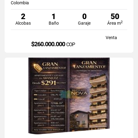
Colombia
2
1
0
50
2
Alcobas
Baño
Garaje
Área m
Venta
$260.000.000
COP