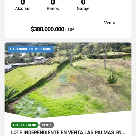
0
0
0
Alcobas
Baños
Garaje
Venta
$380.000.000
COP
ALEJANDRO RESTREPO URIBE
LOTE / TERRENO
VENTA
LOTE INDEPENDIENTE EN VENTA LAS PALMAS EN PARCELACIÓN