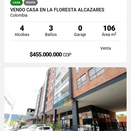
CASA
VENTA
VENDO CASA EN LA FLORESTA ALCAZARES
Colombia
4
3
0
106
2
Alcobas
Baños
Garaje
Área m
Venta
$455.000.000
COP