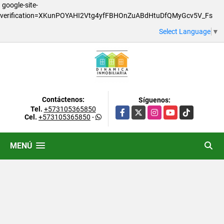
google-site-
verification=XKunPOYAHI2Vtg4yfFBHOnZuABdHtuDfQMyGcv5V_Fs
Select Language
▼
Contáctenos:
Síguenos:
Tel.
+573105365850
Facebook
X
Instagram
YouTube
TikTok
Cel.
+573105365850
-
MENÚ