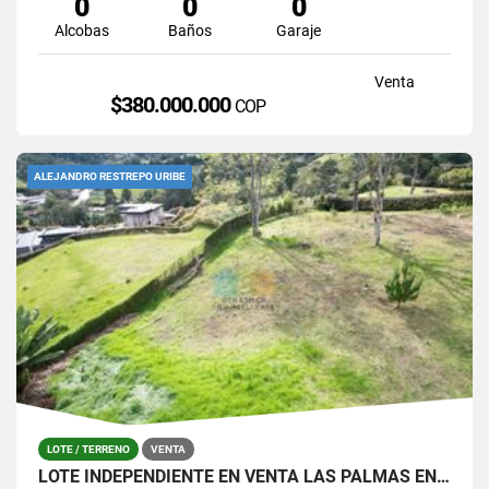
0
0
0
Alcobas
Baños
Garaje
Venta
$380.000.000
COP
ALEJANDRO RESTREPO URIBE
LOTE / TERRENO
VENTA
LOTE INDEPENDIENTE EN VENTA LAS PALMAS EN PARCELACIÓN