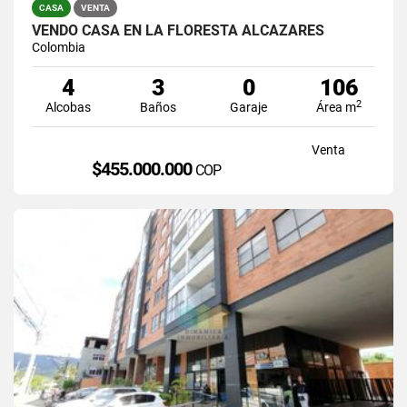
CASA
VENTA
VENDO CASA EN LA FLORESTA ALCAZARES
Colombia
4
3
0
106
2
Alcobas
Baños
Garaje
Área m
Venta
$455.000.000
COP