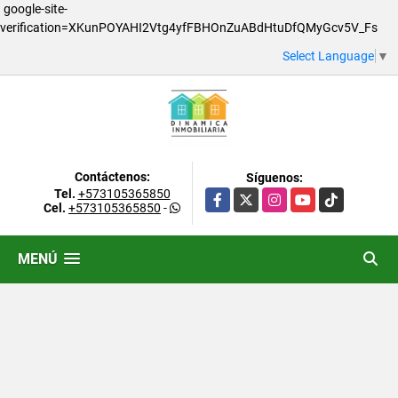
google-site-
verification=XKunPOYAHI2Vtg4yfFBHOnZuABdHtuDfQMyGcv5V_Fs
Select Language
▼
Contáctenos:
Síguenos:
Tel.
+573105365850
Facebook
X
Instagram
YouTube
TikTok
Cel.
+573105365850
-
MENÚ