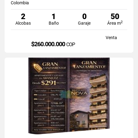
Colombia
2
1
0
50
2
Alcobas
Baño
Garaje
Área m
Venta
$260.000.000
COP