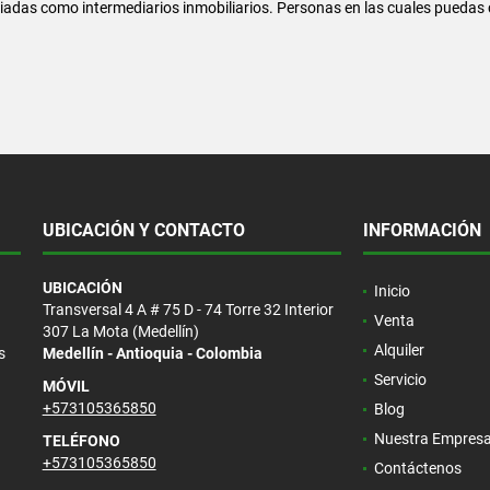
iadas como intermediarios inmobiliarios. Personas en las cuales puedas 
UBICACIÓN Y CONTACTO
INFORMACIÓN
UBICACIÓN
Inicio
Transversal 4 A # 75 D - 74 Torre 32 Interior
Venta
307 La Mota (Medellín)
Alquiler
s
Medellín - Antioquia - Colombia
Servicio
MÓVIL
+573105365850
Blog
Nuestra Empres
TELÉFONO
+573105365850
Contáctenos