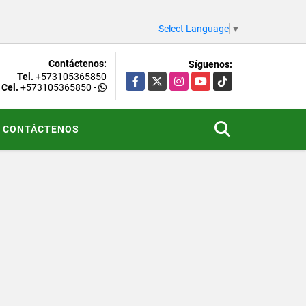
Select Language
▼
Contáctenos:
Síguenos:
Tel.
+573105365850
Facebook
X
Instagram
YouTube
TikTok
Cel.
+573105365850
-
CONTÁCTENOS