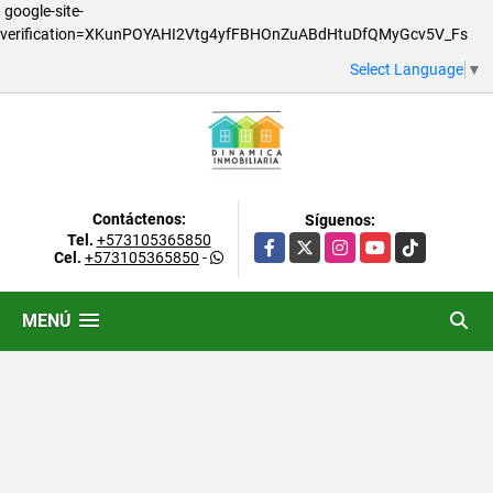
google-site-
verification=XKunPOYAHI2Vtg4yfFBHOnZuABdHtuDfQMyGcv5V_Fs
Select Language
▼
Contáctenos:
Síguenos:
Tel.
+573105365850
Facebook
X
Instagram
YouTube
TikTok
Cel.
+573105365850
-
MENÚ