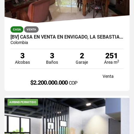
CASA
VENTA
[BV] CASA EN VENTA EN ENVIGADO, LA SEBASTIANA
Colombia
3
3
2
251
2
Alcobas
Baños
Garaje
Área m
Venta
$2.200.000.000
COP
AIRBNB PERMITIDO