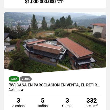
$1.000.000.000
COP
CASA
VENTA
[BV] CASA EN PARCELACIÓN EN VENTA, EL RETIRO, ANTIOQUIA, COLOMBIA
Colombia
3
5
3
332
2
Alcobas
Baños
Garaje
Área m