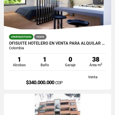
APARTAESTUDIO
VENTA
OFISUITE HOTELERO EN VENTA PARA ALQUILAR POR DIAS AVENIDA 80 LAURELES
Colombia
1
1
0
38
2
Alcobas
Baño
Garaje
Área m
Venta
$340.000.000
COP