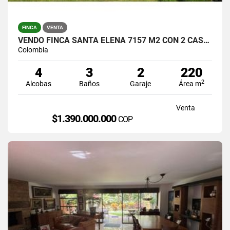
FINCA
VENTA
VENDO FINCA SANTA ELENA 7157 M2 CON 2 CASAS / $1.390.000.000
Colombia
4
3
2
220
2
Alcobas
Baños
Garaje
Área m
Venta
$1.390.000.000
COP