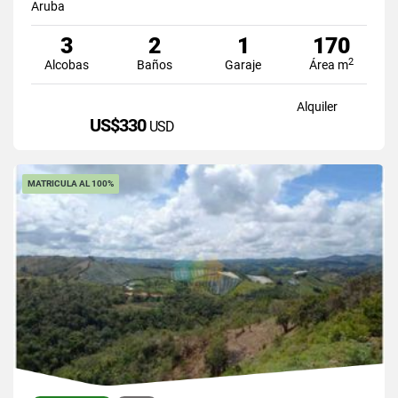
Aruba
3
2
1
170
2
Alcobas
Baños
Garaje
Área m
Alquiler
US$330
USD
MATRICULA AL 100%