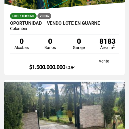
LOTE / TERRENO
VENTA
OPORTUNIDAD – VENDO LOTE EN GUARNE
Colombia
0
0
0
8183
2
Alcobas
Baños
Garaje
Área m
Venta
$1.500.000.000
COP