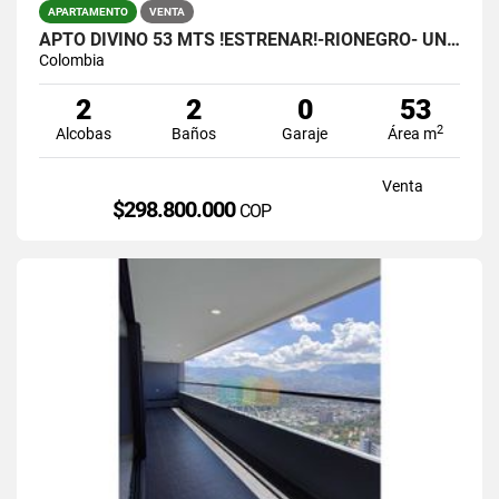
APARTAMENTO
VENTA
APTO DIVINO 53 MTS !ESTRENAR!-RIONEGRO- UNIDAD COMPLETA.- $298.800.000
Colombia
2
2
0
53
2
Alcobas
Baños
Garaje
Área m
Venta
$298.800.000
COP