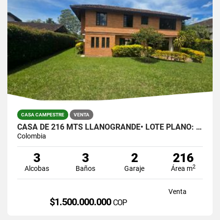
CASA CAMPESTRE
VENTA
CASA DE 216 MTS LLANOGRANDE• LOTE PLANO: 823 MTS $1.500.000.00
Colombia
3
3
2
216
2
Alcobas
Baños
Garaje
Área m
Venta
$1.500.000.000
COP