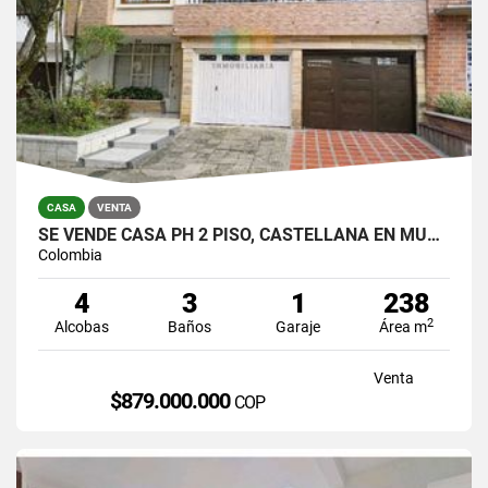
CASA
VENTA
SE VENDE CASA PH 2 PISO, CASTELLANA EN MUY BUEN ESTADO PARA VIVIR.
Colombia
4
3
1
238
2
Alcobas
Baños
Garaje
Área m
Venta
$879.000.000
COP