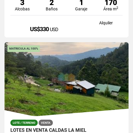
3
2
1
170
2
Alcobas
Baños
Garaje
Área m
Alquiler
US$330
USD
MATRICULA AL 100%
LOTE / TERRENO
VENTA
LOTES EN VENTA CALDAS LA MIEL