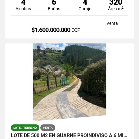
4
6
4
320
2
Alcobas
Baños
Garaje
Área m
Venta
$1.600.000.000
COP
LOTE / TERRENO
VENTA
LOTE DE 500 M2 EN GUARNE PROINDIVISO A 6 MINUTOS DE LA AUTOPISTA