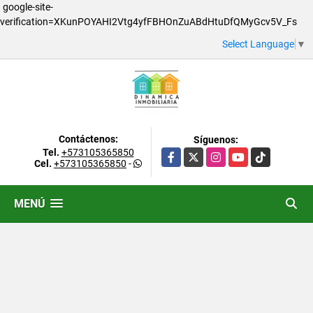
google-site-
verification=XKunPOYAHI2Vtg4yfFBHOnZuABdHtuDfQMyGcv5V_Fs
Select Language
▼
Contáctenos:
Síguenos:
Tel.
+573105365850
Facebook
X
Instagram
YouTube
TikTok
Cel.
+573105365850
-
MENÚ