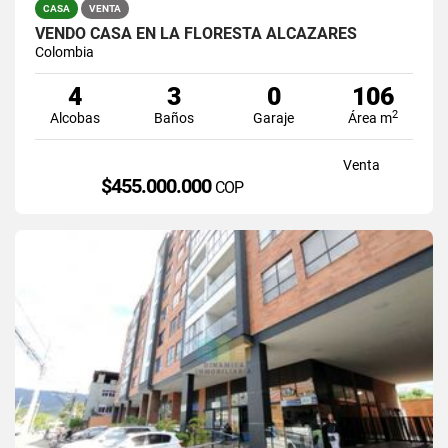
CASA
VENTA
VENDO CASA EN LA FLORESTA ALCAZARES
Colombia
4
3
0
106
2
Alcobas
Baños
Garaje
Área m
Venta
$455.000.000
COP