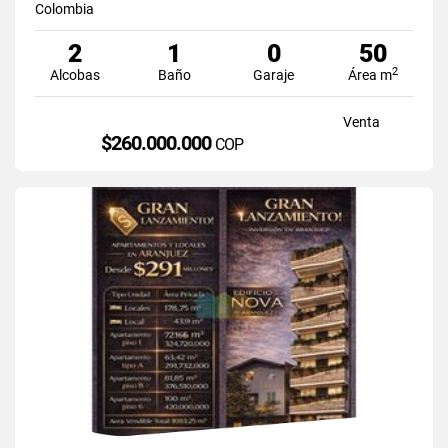
Colombia
2
1
0
50
2
Alcobas
Baño
Garaje
Área m
Venta
$260.000.000
COP