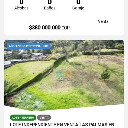
0
0
0
Alcobas
Baños
Garaje
Venta
$380.000.000
COP
ALEJANDRO RESTREPO URIBE
LOTE / TERRENO
VENTA
LOTE INDEPENDIENTE EN VENTA LAS PALMAS EN PARCELACIÓN