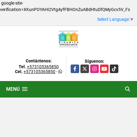
google-site-
verification=XKunPOYAHI2Vtg4yfFBHOnZuABdHtuDfQMyGcv5V_Fs
Select Language
▼
Contáctenos:
Síguenos:
Tel.
+573105365850
Facebook
X
Instagram
YouTube
TikTok
Cel.
+573105365850
-
MENÚ