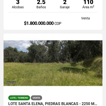
3
2.5
2
110
2
Alcobas
Baños
Garaje
Área m
Venta
$1.800.000.000
COP
LOTE / TERRENO
VENTA
LOTE SANTA ELENA, PIEDRAS BLANCAS - 2250 MTS / $380.000.0000