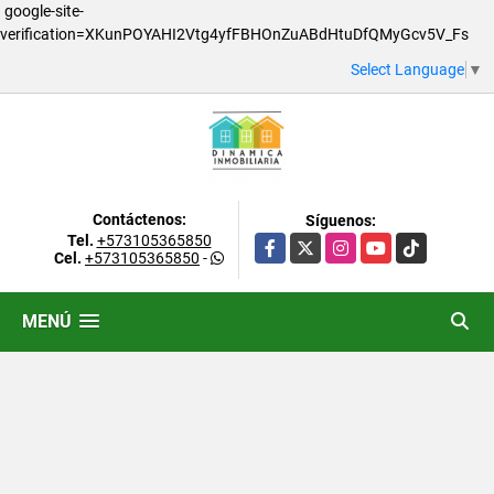
google-site-
verification=XKunPOYAHI2Vtg4yfFBHOnZuABdHtuDfQMyGcv5V_Fs
Select Language
▼
Contáctenos:
Síguenos:
Tel.
+573105365850
Facebook
X
Instagram
YouTube
TikTok
Cel.
+573105365850
-
MENÚ