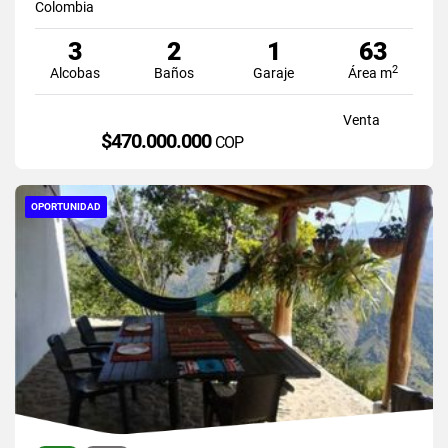
Colombia
3
2
1
63
2
Alcobas
Baños
Garaje
Área m
Venta
$470.000.000
COP
OPORTUNIDAD