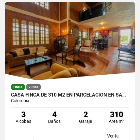
FINCA
VENTA
CASA FINCA DE 310 M2 EN PARCELACION EN SANTA ELENA / LOTE DE 6.450 M2
Colombia
3
4
2
310
2
Alcobas
Baños
Garaje
Área m
Venta