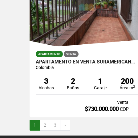
APARTAMENTO
VENTA
APARTAMENTO EN VENTA SURAMERICANA ESTADIO
Colombia
3
2
1
200
2
Alcobas
Baños
Garaje
Área m
Venta
$730.000.000
COP
Siguiente
1
2
3
»