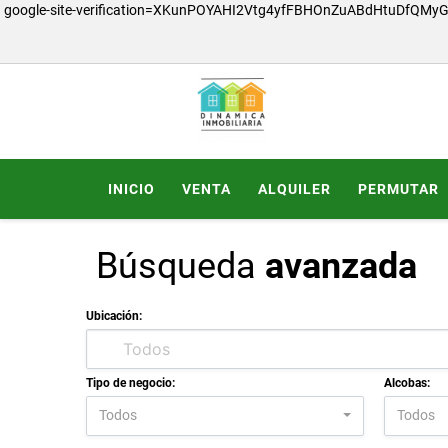
google-site-verification=XKunPOYAHI2Vtg4yfFBHOnZuABdHtuDfQMy
INICIO
VENTA
ALQUILER
PERMUTAR
Búsqueda
avanzada
Ubicación:
Tipo de negocio:
Alcobas:
Todos
Todos