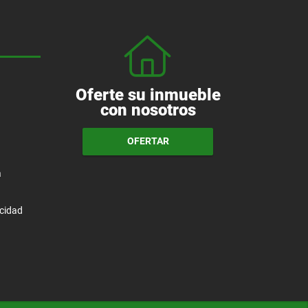
Oferte su inmueble
con nosotros
OFERTAR
a
acidad