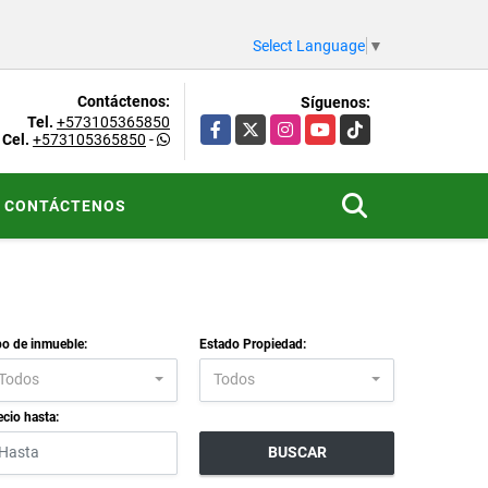
Select Language
▼
Contáctenos:
Síguenos:
Tel.
+573105365850
Facebook
X
Instagram
YouTube
TikTok
Cel.
+573105365850
-
CONTÁCTENOS
po de inmueble:
Estado Propiedad:
Todos
Todos
ecio hasta:
BUSCAR