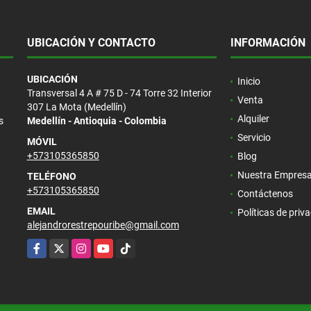
UBICACIÓN Y CONTACTO
INFORMACIÓN
UBICACIÓN
Inicio
Transversal 4 A # 75 D - 74 Torre 32 Interior
Venta
307 La Mota (Medellín)
Alquiler
s
Medellín - Antioquia - Colombia
Servicio
MÓVIL
+573105365850
Blog
Nuestra Empres
TELÉFONO
+573105365850
Contáctenos
EMAIL
Políticas de priv
alejandrorestrepouribe@gmail.com
Facebook
X
Instagram
YouTube
TikTok