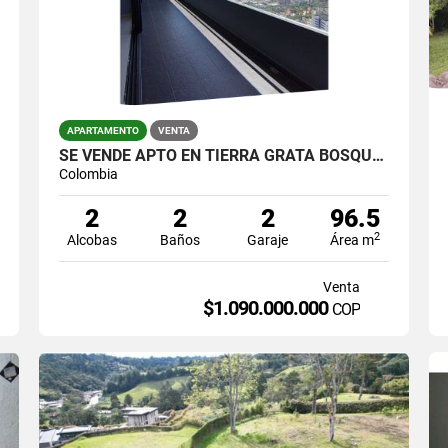
APARTAMENTO
VENTA
SE VENDE APTO EN TIERRA GRATA BOSQUE SANTO VISTA A LA CIUDAD
Colombia
2
2
2
96.5
2
Alcobas
Baños
Garaje
Área m
Venta
$1.090.000.000
COP