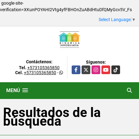
google-site-
verification=XKunPOYAHI2Vtg4yfFBHOnZuABdHtuDfQMyGcv5V_Fs
Select Language
▼
Contáctenos:
Síguenos:
Tel.
+573105365850
Facebook
X
Instagram
YouTube
TikTok
Cel.
+573105365850
-
MENÚ
Resultados de la
búsqueda