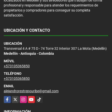
localizados en Medellín y sus alrededores que trabajan de forma
profesional y responsable para atender los requerimientos de
propietarios y compradores para conseguir su completa
satisfacción.
UBICACIÓN Y CONTACTO
UBICACIÓN
Transversal 4 A # 75 D - 74 Torre 32 Interior 307 La Mota (Medellín)
Medellín - Antioquia - Colombia
MÓVIL
+573105365850
TELÉFONO
+573105365850
EMAIL
alejandrorestrepouribe@gmail.com
Facebook
X
Instagram
YouTube
TikTok
INFORMACIÓN