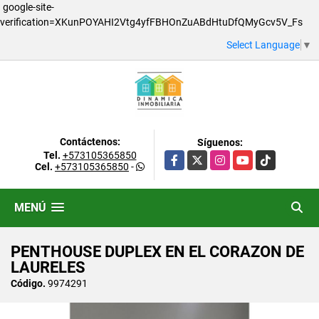
google-site-
verification=XKunPOYAHI2Vtg4yfFBHOnZuABdHtuDfQMyGcv5V_Fs
Select Language
▼
Contáctenos:
Síguenos:
Tel.
+573105365850
Facebook
X
Instagram
YouTube
TikTok
Cel.
+573105365850
-
MENÚ
PENTHOUSE DUPLEX EN EL CORAZON DE
LAURELES
Código.
9974291