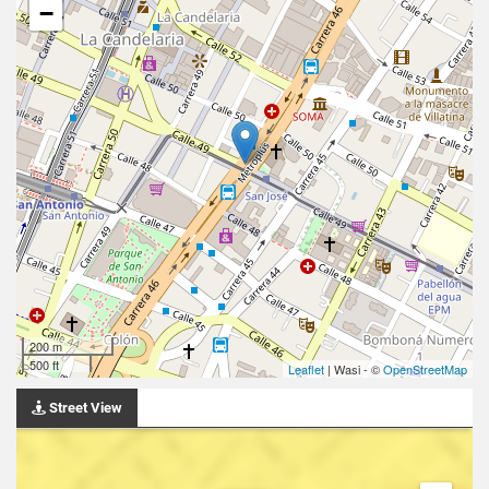
−
200 m
500 ft
Leaflet
| Wasi - ©
OpenStreetMap
Street View