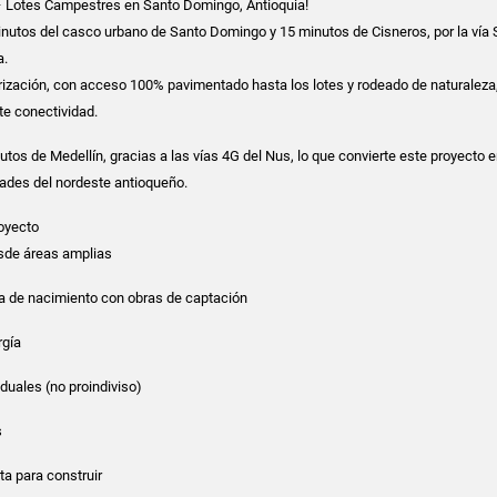
– Lotes Campestres en Santo Domingo, Antioquia!
nutos del casco urbano de Santo Domingo y 15 minutos de Cisneros, por la vía 
a.
orización, con acceso 100% pavimentado hasta los lotes y rodeado de naturaleza
te conectividad.
utos de Medellín, gracias a las vías 4G del Nus, lo que convierte este proyecto 
ades del nordeste antioqueño.
royecto
sde áreas amplias
ua de nacimiento con obras de captación
rgía
duales (no proindiviso)
s
ta para construir