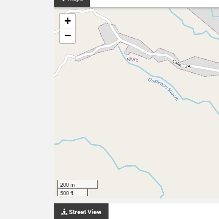
+
−
200 m
500 ft
Street View