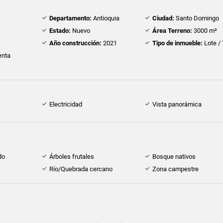
Departamento:
Antioquia
Ciudad:
Santo Domingo
Estado:
Nuevo
Área Terreno:
3000 m²
Año construcción:
2021
Tipo de inmueble:
Lote /
nta
Electricidad
Vista panorámica
do
Árboles frutales
Bosque nativos
Río/Quebrada cercano
Zona campestre