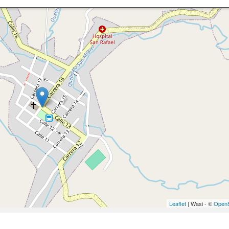
Leaflet
| Wasi - ©
OpenS