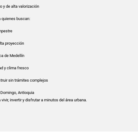
o y de alta valorización
a quienes buscan:
mpestre
alta proyección
ca de Medellín
ad y clima fresco
struir sin trámites complejos
o Domingo, Antioquia
vivir, invertir y disfrutar a minutos del área urbana.