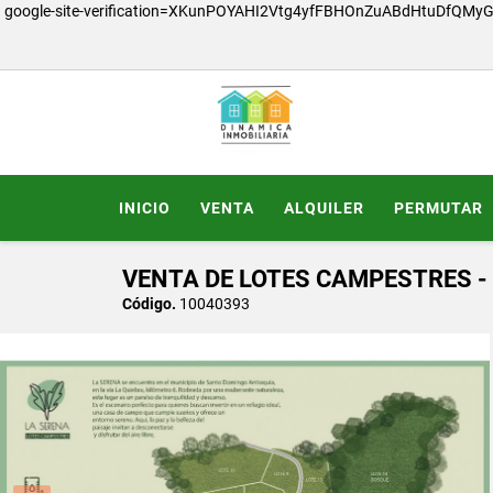
google-site-verification=XKunPOYAHI2Vtg4yfFBHOnZuABdHtuDfQMy
INICIO
VENTA
ALQUILER
PERMUTAR
VENTA DE LOTES CAMPESTRES 
Código.
10040393