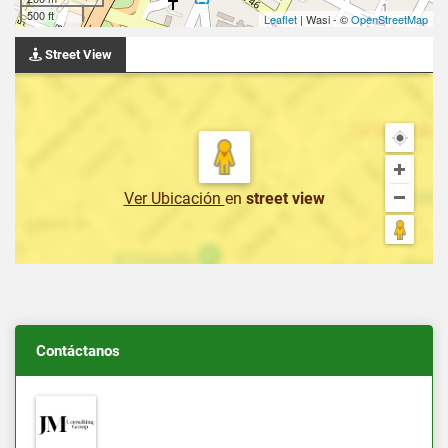
500 ft
Leaflet
| Wasi - ©
OpenStreetMap
Street View
Ver Ubicación
en
street view
Contáctanos