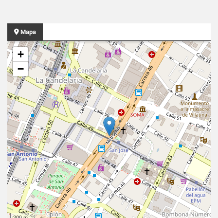
Mapa
+
−
200 m