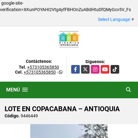
google-site-
verification=XKunPOYAHI2Vtg4yfFBHOnZuABdHtuDfQMyGcv5V_Fs
Select Language
▼
Contáctenos:
Síguenos:
Tel.
+573105365850
Facebook
X
Instagram
YouTube
TikTok
Cel.
+573105365850
-
MENÚ
LOTE EN COPACABANA – ANTIOQUIA
Código.
9446449