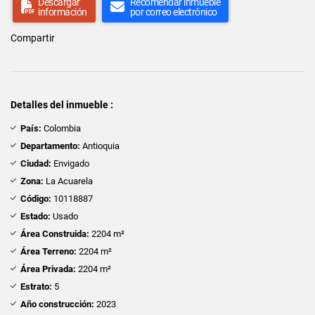
Descargar
Recomendar inmueble
información
por correo electrónico
Compartir
Detalles del inmueble :
País:
Colombia
Departamento:
Antioquia
Ciudad:
Envigado
Zona:
La Acuarela
Código:
10118887
Estado:
Usado
Área Construida:
2204 m²
Área Terreno:
2204 m²
Área Privada:
2204 m²
Estrato:
5
Año construcción:
2023