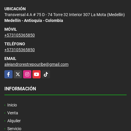
UBICACIÓN
Transversal 4 A # 75 D - 74 Torre 32 Interior 307 La Mota (Medellín)
Medellín - Antioquia - Colombia
MÓVIL
+573105365850
TELÉFONO
+573105365850
EMAIL
alejandrorestrepouribe@gmail.com
Facebook
X
Instagram
YouTube
TikTok
INFORMACIÓN
Inicio
Venta
Alquiler
Servicio