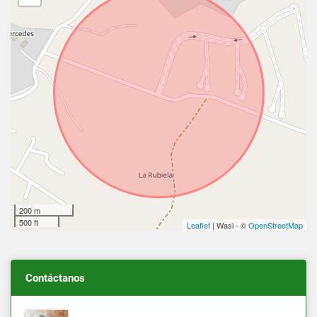
200 m
500 ft
Leaflet
| Wasi - ©
OpenStreetMap
Contáctanos