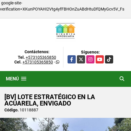
google-site-
verification=XKunPOYAHI2Vtg4yfFBHOnZuABdHtuDfQMyGcv5V_Fs
Contáctenos:
Síguenos:
Tel.
+573105365850
Facebook
X
Instagram
YouTube
TikTok
Cel.
+573105365850
-
MENÚ
[BV] LOTE ESTRATÉGICO EN LA
ACUARELA, ENVIGADO
Código.
10118887