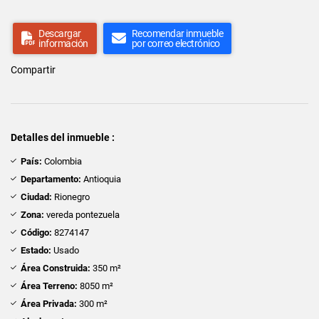
Descargar
Recomendar inmueble
información
por correo electrónico
Compartir
Detalles del inmueble :
País:
Colombia
Departamento:
Antioquia
Ciudad:
Rionegro
Zona:
vereda pontezuela
Código:
8274147
Estado:
Usado
Área Construida:
350 m²
Área Terreno:
8050 m²
Área Privada:
300 m²