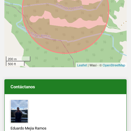
200 m
500 ft
Leaflet
| Wasi - ©
OpenStreetMap
Contáctanos
Eduardo Mejia Ramos